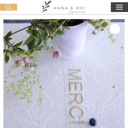
Livraison offerte dès 60€ d'achat
🛒 0 produit(s) :
0,00
€
Lancer la recherche