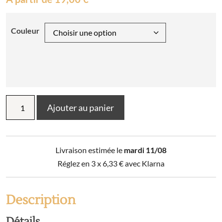
Couleur
quantité
Ajouter au panier
de
Torchon
Merci
Or
Livraison estimée le
mardi 11/08
50
x
Réglez en 3 x
6,33
€
avec Klarna
70
Description
Détails