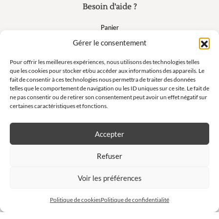
Besoin d'aide ?
Panier
FAQ
Gérer le consentement
Mon compte
Pour offrir les meilleures expériences, nous utilisons des technologies telles
que les cookies pour stocker et/ou accéder aux informations des appareils. Le
fait de consentir à ces technologies nous permettra de traiter des données
Suivez nous
telles que le comportement de navigation ou les ID uniques sur ce site. Le fait de
ne pas consentir ou de retirer son consentement peut avoir un effet négatif sur
certaines caractéristiques et fonctions.
Accepter
Newsletter
Refuser
Ne manquez pas nos offres exclusives et nos ventes privées !
Voir les préférences
S'inscrire à la newsletter
Politique de cookies
Politique de confidentialité