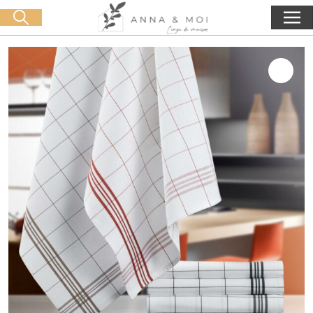
Livraison offerte dès 60€ d'achat
🛒 0 produit(s) :
0,00
€
Lancer la recherche