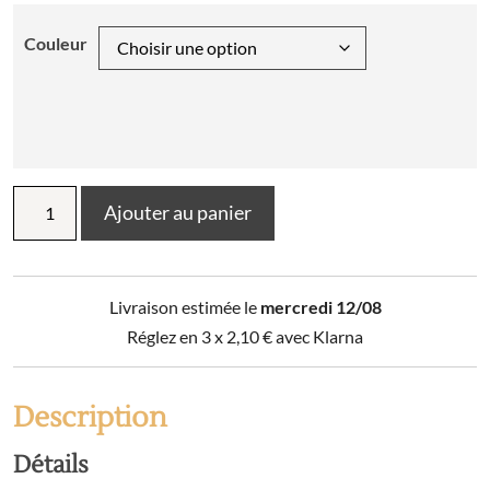
Couleur
quantité
Ajouter au panier
de
Torchon
Carreaux
Classique
Livraison estimée le
mercredi 12/08
Réglez en 3 x
2,10
€
avec Klarna
Description
Détails