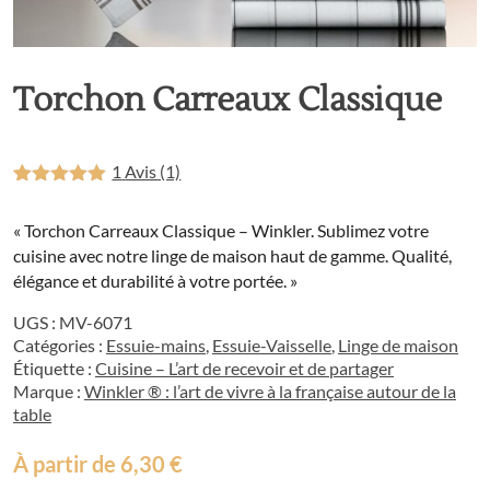
Torchon Carreaux Classique
1
Avis (1)
Noté
1
5
sur
5 basé
« Torchon Carreaux Classique – Winkler. Sublimez votre
sur
notation
cuisine avec notre linge de maison haut de gamme. Qualité,
client
élégance et durabilité à votre portée. »
UGS :
MV-6071
Catégories :
Essuie-mains
,
Essuie-Vaisselle
,
Linge de maison
Étiquette :
Cuisine – L’art de recevoir et de partager
Marque :
Winkler ® : l’art de vivre à la française autour de la
table
À partir de
6,30
€