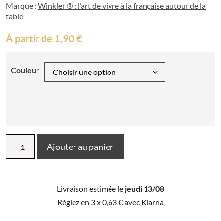
Marque :
Winkler ® : l’art de vivre à la française autour de la
table
À partir de
1,90
€
Couleur
quantité
Ajouter au panier
de
Set
de
table
Livraison estimée le
jeudi 13/08
feutre
Raini
Réglez en 3 x
0,63
€
avec Klarna
diamètre