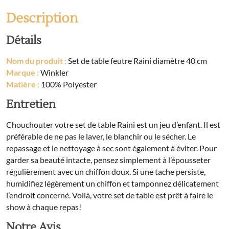
40
cm
Description
Détails
Nom du produit :
Set de table feutre Raini diamètre 40 cm
Marque :
Winkler
Matière :
100% Polyester
Entretien
Chouchouter votre set de table Raini est un jeu d’enfant. Il est
préférable de ne pas le laver, le blanchir ou le sécher. Le
repassage et le nettoyage à sec sont également à éviter. Pour
garder sa beauté intacte, pensez simplement à l’épousseter
régulièrement avec un chiffon doux. Si une tache persiste,
humidifiez légèrement un chiffon et tamponnez délicatement
l’endroit concerné. Voilà, votre set de table est prêt à faire le
show à chaque repas!
Notre Avis