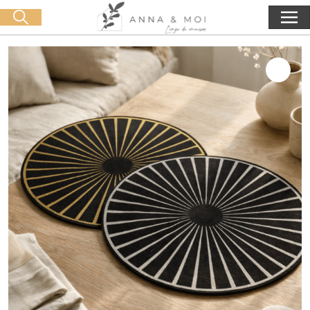
Livraison offerte dès 60€ d'achat
🛒 0 produit(s) :
0,00
€
Lancer la recherche