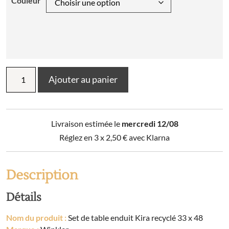
Couleur
quantité
Ajouter au panier
de
Set
de
table
Livraison estimée le
mercredi 12/08
enduit
Kira
Réglez en 3 x
2,50
€
avec Klarna
recyclé
33
x
Description
48
Détails
Nom du produit :
Set de table enduit Kira recyclé 33 x 48