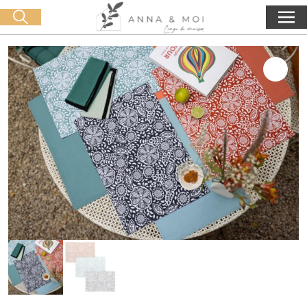
Livraison offerte dès 60€ d'achat
🛒 0 produit(s) :
0,00
€
Lancer la recherche