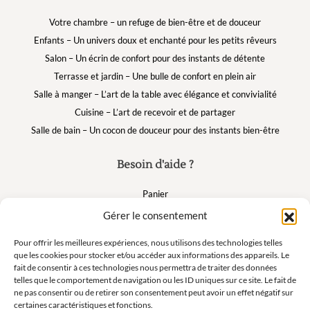
Votre chambre – un refuge de bien-être et de douceur
Enfants – Un univers doux et enchanté pour les petits rêveurs
Salon – Un écrin de confort pour des instants de détente
Terrasse et jardin – Une bulle de confort en plein air
Salle à manger – L’art de la table avec élégance et convivialité
Cuisine – L’art de recevoir et de partager
Salle de bain – Un cocon de douceur pour des instants bien-être
Besoin d'aide ?
Panier
FAQ
Gérer le consentement
Mon compte
Pour offrir les meilleures expériences, nous utilisons des technologies telles
que les cookies pour stocker et/ou accéder aux informations des appareils. Le
fait de consentir à ces technologies nous permettra de traiter des données
Suivez nous
telles que le comportement de navigation ou les ID uniques sur ce site. Le fait de
ne pas consentir ou de retirer son consentement peut avoir un effet négatif sur
certaines caractéristiques et fonctions.