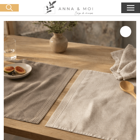
Livraison offerte dès 60€ d'achat
🛒 0 produit(s) :
0,00
€
Lancer la recherche