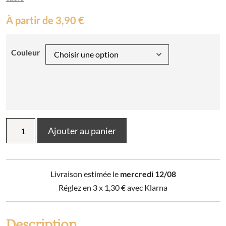
À partir de
3,90
€
Couleur
quantité
Ajouter au panier
de
Set
de
table
Livraison estimée le
mercredi 12/08
Archi
33
Réglez en 3 x
1,30
€
avec Klarna
x
45
Description