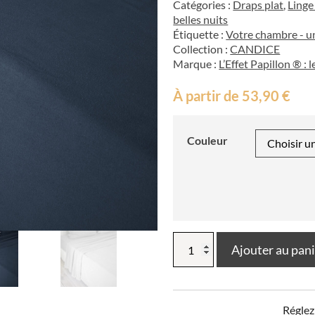
Catégories :
Draps plat
,
Linge
belles nuits
Étiquette :
Votre chambre - un
Collection :
CANDICE
Marque :
L’Effet Papillon ® :
À partir de
53,90
€
Couleur
quantité
Ajouter au pan
de
Drap
plat
Flanelle
Réglez
unie