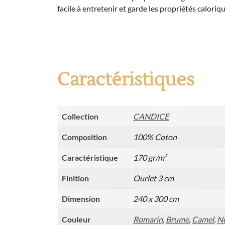
facile à entretenir et garde les propriétés caloriqu
Caractéristiques
Collection
CANDICE
Composition
100% Coton
Caractéristique
170 gr/m²
Finition
Ourlet 3 cm
Dimension
240 x 300 cm
Couleur
Romarin
,
Brume
,
Camel
,
Ne