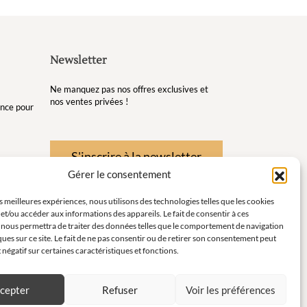
Newsletter
Ne manquez pas nos offres exclusives et
nos ventes privées !
gance pour
S'inscrire à la newsletter
Gérer le consentement
re et de
es meilleures expériences, nous utilisons des technologies telles que les cookies
et/ou accéder aux informations des appareils. Le fait de consentir à ces
té pour
 nous permettra de traiter des données telles que le comportement de navigation
ques sur ce site. Le fait de ne pas consentir ou de retirer son consentement peut
instants
t négatif sur certaines caractéristiques et fonctions.
ort en
cepter
Refuser
Voir les préférences