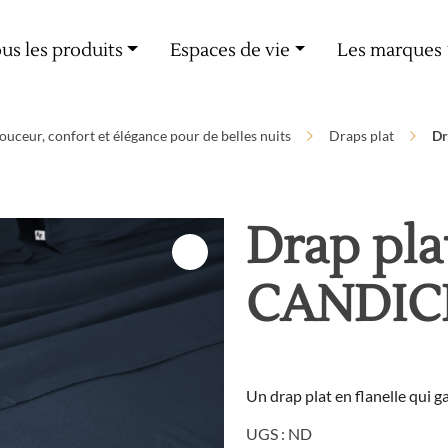
Livraison offerte dès 60€ d'achat
us les produits
Espaces de vie
Les marques
 douceur, confort et élégance pour de belles nuits
Draps plat
Dr
Drap pla
CANDIC
Un drap plat en flanelle qui 
UGS :
ND