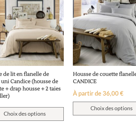
 de lit en flanelle de
Housse de couette flanell
 uni Candice (housse de
CANDICE
te + drap housse + 2 taies
À partir de
36,00
€
ller)
Choix des options
Choix des options