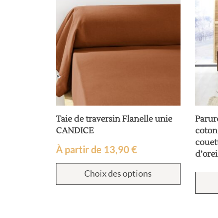
 unie
Taie de traversin Flanelle unie
Parure
CANDICE
coton
couet
À partir de
13,90
€
d’orei
ions
Choix des options