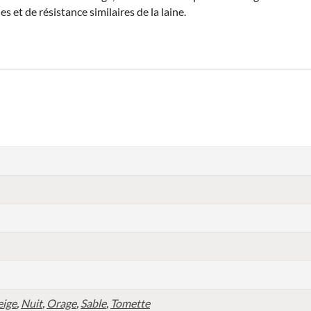
es et de résistance similaires de la laine.
ige
,
Nuit
,
Orage
,
Sable
,
Tomette