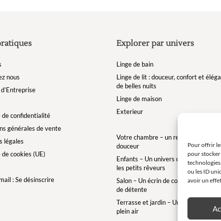
pratiques
Explorer par univers
s
Linge de bain
ez nous
Linge de lit : douceur, confort et élé
de belles nuits
d’Entreprise
Linge de maison
Exterieur
 de confidentialité
ns générales de vente
Votre chambre – un refuge de bien-êt
 légales
Pour offrir l
douceur
e de cookies (UE)
pour stocker 
Enfants – Un univers doux et enchan
technologies
les petits rêveurs
ou les ID uni
ail : Se désinscrire
Salon – Un écrin de confort pour des 
avoir un effe
de détente
Terrasse et jardin – Une bulle de conf
Ac
plein air