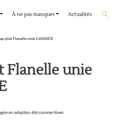
Mon compte
🛒 0 produit(s) :
0,00
€
À ne pas manquer
Actualités
Lancer la recherche
ap plat Flanelle unie CANDICE
t Flanelle unie
E
gagne en adeptes, été comme hiver.