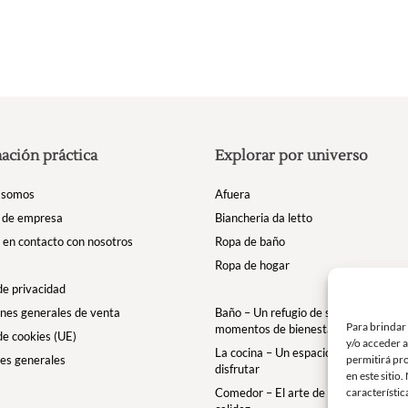
opciones
se
pueden
elegir
en
la
página
de
ación práctica
Explorar por universo
producto
 somos
Afuera
 de empresa
Biancheria da letto
en contacto con nosotros
Ropa de baño
Ropa de hogar
 de privacidad
nes generales de venta
Baño – Un refugio de suavidad para t
Para brindar
momentos de bienestar
 de cookies (UE)
y/o acceder a
La cocina – Un espacio para comparti
permitirá pr
es generales
disfrutar
en este sitio
característic
Comedor – El arte de la mesa con ele