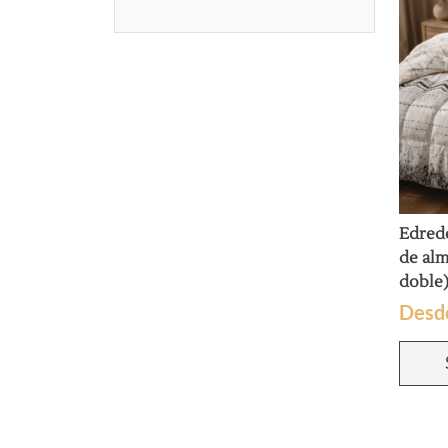
Edred
de al
doble
Desd