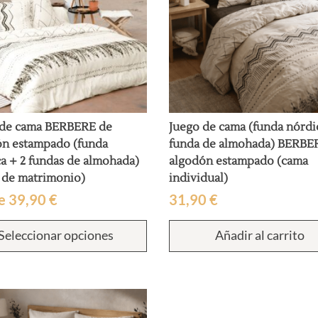
 de cama BERBERE de
Juego de cama (funda nórdi
ón estampado (funda
funda de almohada) BERBE
a + 2 fundas de almohada)
algodón estampado (cama
 de matrimonio)
individual)
e
39,90
€
31,90
€
Este
Seleccionar opciones
Añadir al carrito
producto
tiene
múltiples
variantes.
Las
opciones