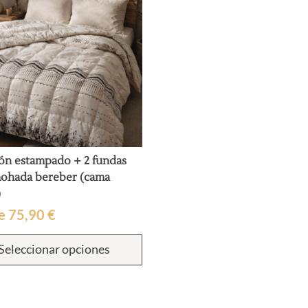
se
pueden
elegir
en
la
página
de
producto
ón estampado + 2 fundas
mohada bereber (cama
)
e
75,90
€
Este
Seleccionar opciones
producto
tiene
múltiples
variantes.
Las