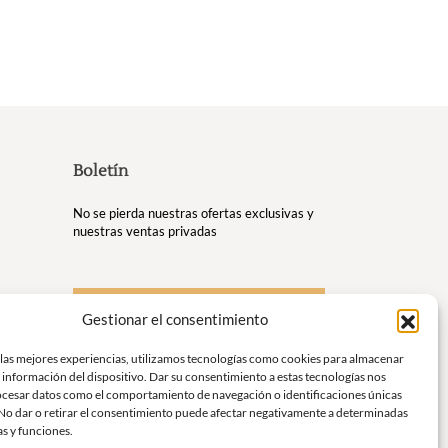
Boletín
No se pierda nuestras ofertas exclusivas y
nuestras ventas privadas
S'inscrire à la newsletter
Gestionar el consentimiento
us
 las mejores experiencias, utilizamos tecnologías como cookies para almacenar
 información del dispositivo. Dar su consentimiento a estas tecnologías nos
r y
ocesar datos como el comportamiento de navegación o identificaciones únicas
. No dar o retirar el consentimiento puede afectar negativamente a determinadas
as y funciones.
gancia y