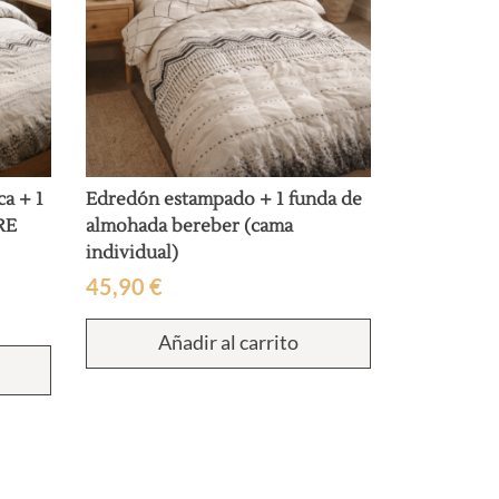
ca + 1
Edredón estampado + 1 funda de
RE
almohada bereber (cama
individual)
45,90
€
Añadir al carrito