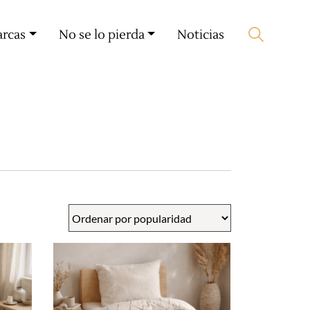
Mi cuenta
🛒 0 produit(s) :
0,00
€
arcas
No se lo pierda
Noticias
Iniciar búsqueda