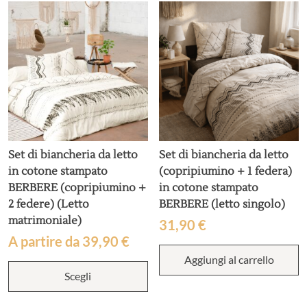
Set di biancheria da letto
Set di biancheria da letto
in cotone stampato
(copripiumino + 1 federa)
BERBERE (copripiumino +
in cotone stampato
2 federe) (Letto
BERBERE (letto singolo)
matrimoniale)
31,90
€
A partire da
39,90
€
Aggiungi al carrello
Questo
Scegli
prodotto
ha
più