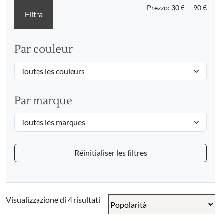
Prez
Prez
Prezzo:
30 €
—
90 €
Filtra
Min
Max
Par couleur
Par marque
Réinitialiser les filtres
Popolarità
Visualizzazione di 4 risultati