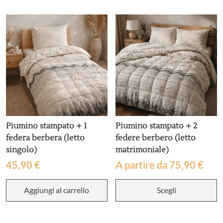
varianti.
Le
opzioni
possono
essere
scelte
nella
pagina
del
prodotto
Piumino stampato + 1
Piumino stampato + 2
federa berbera (letto
federe berbero (letto
singolo)
matrimoniale)
45,90
€
A partire da
75,90
€
Q
Aggiungi al carrello
Scegli
p
h
p
va