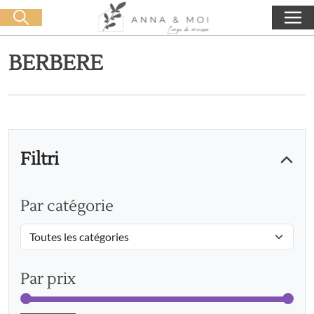
Consegna gratuita a partire da 60€ di acquisto
🛒 0 produit(s) :
0,00
€
Lancia la ricerca
BERBERE
Filtri
Par catégorie
Par prix