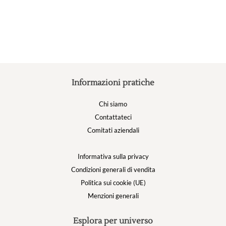
L
o
p
e
s
n
p
Informazioni pratiche
d
p
Chi siamo
Contattateci
Comitati aziendali
Informativa sulla privacy
Condizioni generali di vendita
Politica sui cookie (UE)
Menzioni generali
Esplora per universo