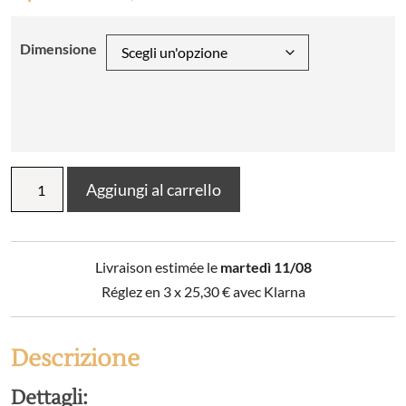
Dimensione
Piumino
Aggiungi al carrello
stampato
+
2
federe
Livraison estimée le
martedì 11/08
berbero
(letto
Réglez en 3 x
25,30
€
avec Klarna
matrimoniale)
quantità
Descrizione
Dettagli: