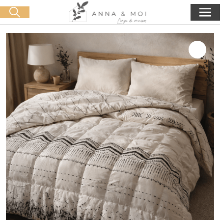
Consegna gratuita a partire da 60€ di acquisto
🛒 0 produit(s) :
0,00
€
Lancia la ricerca