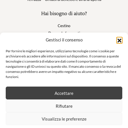
Hai bisogno di aiuto?
Cestino
Domande frequenti
Gestisci il consenso
Il mio account
Per fornire le migliori esperienze, utilizziamo tecnologie come i cookie per
archiviare e/o accedere alle informazioni sul dispositivo. Il consenso a queste
Suivez nous
tecnologie ci consentirà di elaborare dati come il comportamento di
navigazione o gli ID univoci su questo sito. Il mancato consenso o la revoca del
consenso potrebbero avere un impatto negativo su alcune caratteristiche e
funzioni.
Newsletter
Accettare
Non lasciatevi sfuggire le nostre offerte esclusive e le nostre vendite
Rifiutare
private!
Visualizza le preferenze