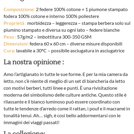
Composizione:
2 federe 100% cotone + 1 piumone stampato
fodera 100% cotone e interno 100% poliestere
Proprietà
:
morbidezza – leggerezza – stampa berbera solo sul
piumino stampato e diversa su ogni lato – federe bianche
Peso
:
57g/m2 – imbottitura 300-350 GSM
Dimensioni:
federa 60 x 60 cm – diverse misure disponibili
Cura:
lavabile a 30°C – possibile asciugatura in asciugatrice
La nostra opinione :
Amo l’artigianato in tutte le sue forme. E per la mia camera da
letto, non c’è niente di meglio di un set di biancheria da letto
con motivi berberi, tutti linee e punti. È una rivisitazione
moderna del simbolismo delle culture antiche. Questo stile è
rilassante e il bianco luminoso può essere coordinato con
tutte le tendenze d’arredo come il rattan, i pouf e il macramé in
tonalità tenui. Ah… sigh, è così bello addormentarsi con le
immagini dei viaggi passati!