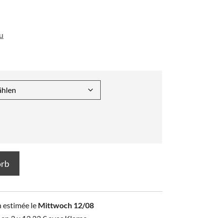
au
orb
n estimée le
Mittwoch 12/08