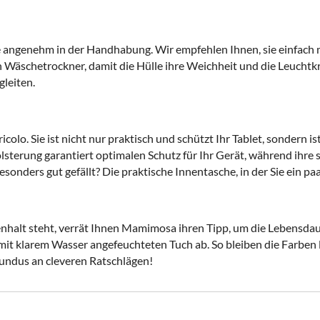
wie angenehm in der Handhabung. Wir empfehlen Ihnen, sie einfach
n Wäschetrockner, damit die Hülle ihre Weichheit und die Leuchtkra
gleiten.
colo. Sie ist nicht nur praktisch und schützt Ihr Tablet, sondern i
olsterung garantiert optimalen Schutz für Ihr Gerät, während ihre 
esonders gut gefällt? Die praktische Innentasche, in der Sie ein p
halt steht, verrät Ihnen Mamimosa ihren Tipp, um die Lebensdaue
mit klarem Wasser angefeuchteten Tuch ab. So bleiben die Farben 
Fundus an cleveren Ratschlägen!