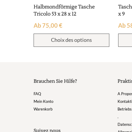
Halbmondförmige Tasche
Tasche
Tricolo 53 x 28 x 12
x 9
Ab
75,00
€
Ab
5
Choix des options
Brauchen Sie Hilfe?
Prakti
FAQ
A Propo
Mein Konto
Kontakti
Warenkorb
Betriebs
.
Datensch
Suivez nous
Allgeme