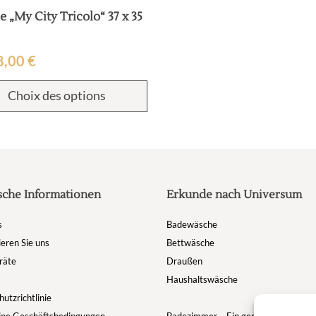
 „My City Tricolo“ 37 x 35
8,00
€
Choix des options
sche Informationen
Erkunde nach Universum
s
Badewäsche
eren Sie uns
Bettwäsche
räte
Draußen
Haushaltswäsche
utzrichtlinie
ine Geschäftsbedingungen
Badezimmer – Ein gemütlicher Rückz