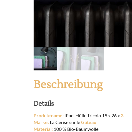
Beschreibung
Details
Produktname:
iPad-Hülle Tricolo 19 x 26 x
3
Marke:
La Cerise sur le
Gâteau
Material:
100 % Bio-Baumwolle