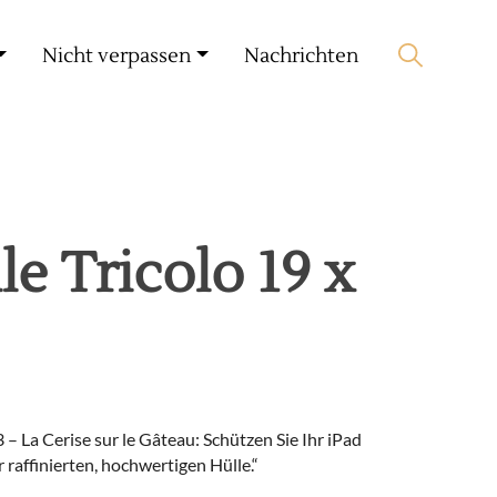
Mein Konto
🛒 0 produit(s) :
0,00
€
Nicht verpassen
Nachrichten
Suche starten
le Tricolo 19 x
3 – La Cerise sur le Gâteau: Schützen Sie Ihr iPad
er raffinierten, hochwertigen Hülle.“