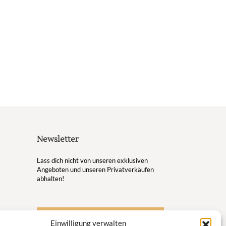
Newsletter
Lass dich nicht von unseren exklusiven
Angeboten und unseren Privatverkäufen
abhalten!
S'inscrire à la newsletter
Einwilligung verwalten
ugsort