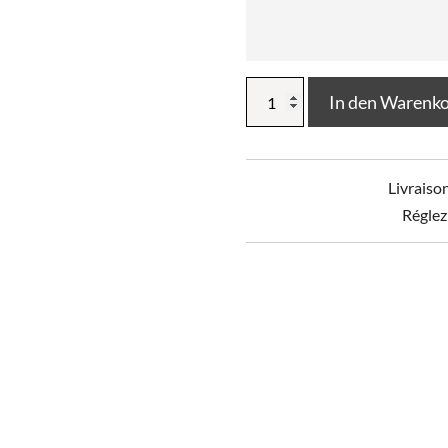
Verstellbarer
In den Warenk
Vorhang
+
8
Ringe
Livraiso
Klemme
Gaze
Réglez
aus
einfarbiger
Baumwolle
GAÏA
Menge