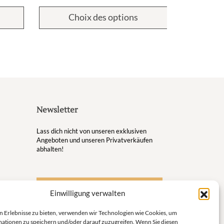
Ab
41,9
Choix des options
Cho
Newsletter
Lass dich nicht von unseren exklusiven
Angeboten und unseren Privatverkäufen
abhalten!
S'inscrire à la newsletter
Einwilligung verwalten
ugsort
n Erlebnisse zu bieten, verwenden wir Technologien wie Cookies, um
en
ationen zu speichern und/oder darauf zuzugreifen. Wenn Sie diesen