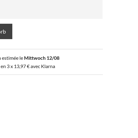
orb
n estimée le
Mittwoch 12/08
 en 3 x
13,97
€
avec Klarna