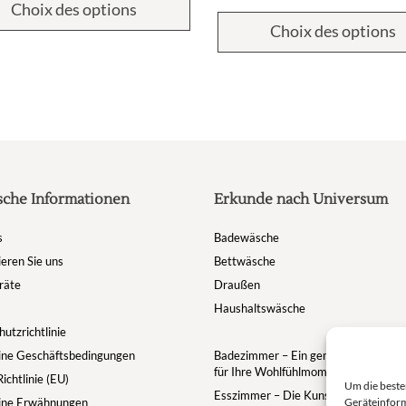
Choix des options
Choix des options
sche Informationen
Erkunde nach Universum
s
Badewäsche
eren Sie uns
Bettwäsche
räte
Draußen
Haushaltswäsche
utzrichtlinie
ine Geschäftsbedingungen
Badezimmer – Ein gemütlicher Rückz
für Ihre Wohlfühlmomente
ichtlinie (EU)
Um die beste
Esszimmer – Die Kunst des gedeckt
Geräteinform
ine Erwähnungen