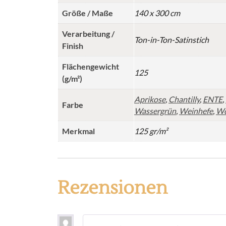
Größe / Maße
140 x 300 cm
Verarbeitung /
Ton-in-Ton-Satinstich
Finish
Flächengewicht
125
(g/m²)
Aprikose
,
Chantilly
,
ENTE
,
Farbe
Wassergrün
,
Weinhefe
,
Wo
Merkmal
125 gr/m²
Rezensionen