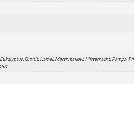
Eukalyptus
,
Granit
,
Kamel
,
Marshmallow
,
Mitternacht
,
Pampa
,
Pf
lke