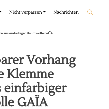
Mein Konto
🛒 0 produit(s) :
0,00
€
Nicht verpassen
Nachrichten
Suche starten
ze aus einfarbiger Baumwolle GAÏA
barer Vorhang
ge Klemme
 einfarbiger
le GAÏA