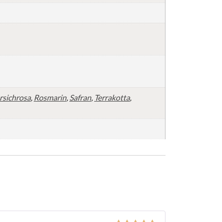
irsichrosa
,
Rosmarin
,
Safran
,
Terrakotta
,