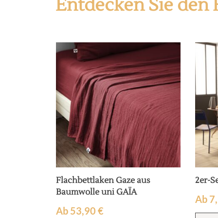
Entdecken Sie den 
arbiger
Flachbettlaken Gaze aus
2er-S
Baumwolle uni GAÏA
Ab
7
Ab
53,90
€