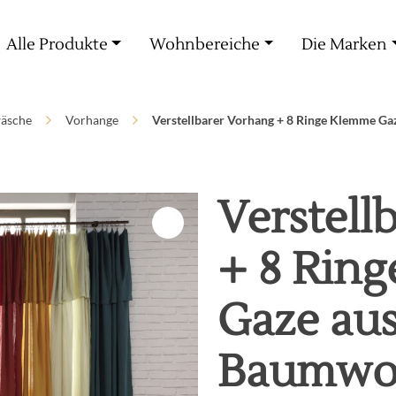
Kostenlose Lieferung ab 60€ Einkauf
Alle Produkte
Wohnbereiche
Die Marken
äsche
Vorhange
Verstellbarer Vorhang + 8 Ringe Klemme Ga
Verstell
+ 8 Rin
Gaze aus
Baumwol