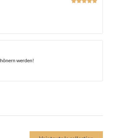
Bewertet mit
5
von 5
schönern werden!