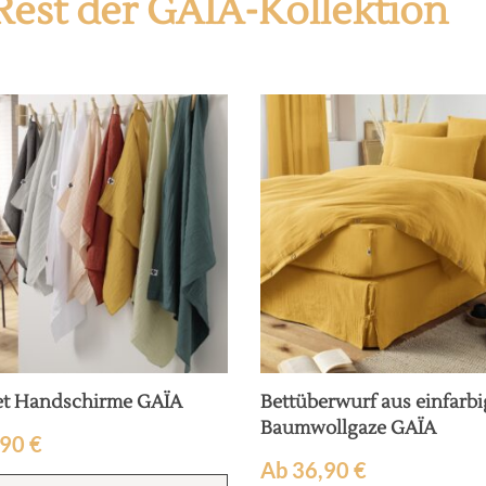
Rest der GAÏA-Kollektion
et Handschirme GAÏA
Bettüberwurf aus einfarbi
Baumwollgaze GAÏA
,90
€
Ab
36,90
€