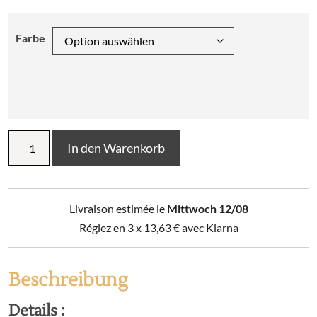
Farbe
Runde
In den Warenkorb
Tischdecke
aus
einfarbiger
Baumwollgaze
Livraison estimée le
Mittwoch 12/08
GAÏA
Menge
Réglez en 3 x
13,63
€
avec Klarna
Beschreibung
Details :