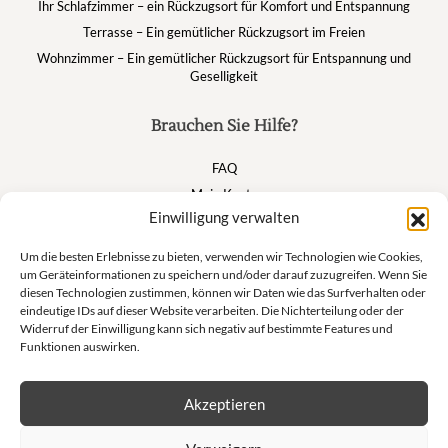
Ihr Schlafzimmer – ein Rückzugsort für Komfort und Entspannung
Terrasse – Ein gemütlicher Rückzugsort im Freien
Wohnzimmer – Ein gemütlicher Rückzugsort für Entspannung und
Geselligkeit
Brauchen Sie Hilfe?
FAQ
Mein Konto
Einwilligung verwalten
Warenkorb
Um die besten Erlebnisse zu bieten, verwenden wir Technologien wie Cookies,
um Geräteinformationen zu speichern und/oder darauf zuzugreifen. Wenn Sie
Suivez nous
diesen Technologien zustimmen, können wir Daten wie das Surfverhalten oder
eindeutige IDs auf dieser Website verarbeiten. Die Nichterteilung oder der
Widerruf der Einwilligung kann sich negativ auf bestimmte Features und
Funktionen auswirken.
Newsletter
Akzeptieren
Lass dich nicht von unseren exklusiven Angeboten und unseren