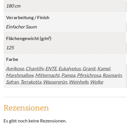
180 cm
Verarbeitung / Finish
Einfacher Saum
Flächengewicht (g/m²)
125
Farbe
Aprikose
,
Chantilly
,
ENTE
,
Eukalyptus
,
Granit
,
Kamel
,
Marshmallow
,
Mitternacht
,
Pampa
,
Pfirsichrosa
,
Rosmarin
,
Safran
,
Terrakotta
,
Wassergrün
,
Weinhefe
,
Wolke
Rezensionen
Es gibt noch keine Rezensionen.