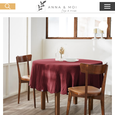
Kostenlose Lieferung ab 60€ Einkauf
🛒 0 produit(s) :
0,00
€
Suche starten