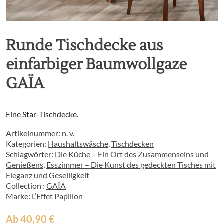
Runde Tischdecke aus
einfarbiger Baumwollgaze
GAÏA
Eine Star-Tischdecke.
Artikelnummer:
n. v.
Kategorien:
Haushaltswäsche
,
Tischdecken
Schlagwörter:
Die Küche – Ein Ort des Zusammenseins und
Genießens
,
Esszimmer – Die Kunst des gedeckten Tisches mit
Eleganz und Geselligkeit
Collection :
GAÏA
Marke:
L’Effet Papillon
Ab
40,90
€