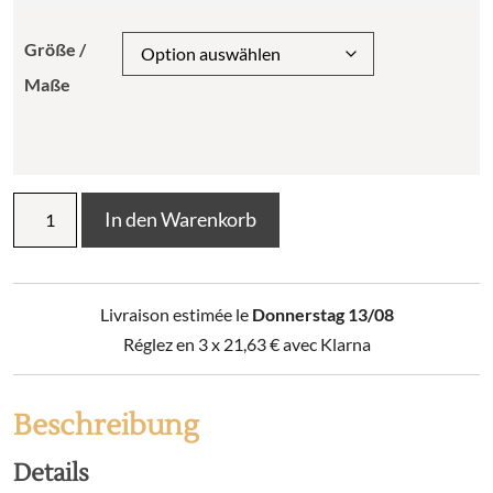
Größe /
Maße
Kissen
In den Warenkorb
Kali
Outdoor
Menge
Livraison estimée le
Donnerstag 13/08
Réglez en 3 x
21,63
€
avec Klarna
Beschreibung
Details