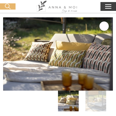
Kostenlose Lieferung ab 60€ Einkauf
🛒 0 produit(s) :
0,00
€
Suche starten