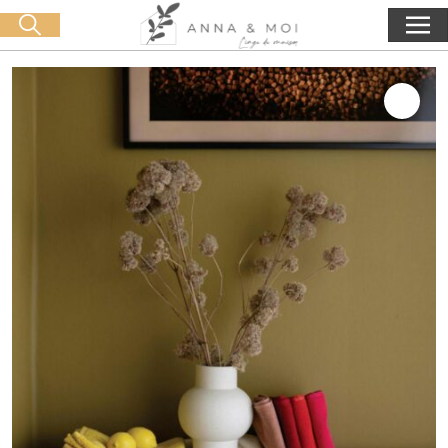
Kostenlose Lieferung ab 60€ Einkauf
🛒 0 produit(s) :
0,00
€
Suche starten