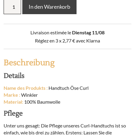
Handtuch
In den Warenkorb
Öse
Curl
50
x
Livraison estimée le
Dienstag 11/08
50
cm
Réglez en 3 x
2,77
€
avec Klarna
Menge
Beschreibung
Details
Name des Produkts :
Handtuch Öse Curl
Marke :
Winkler
Material:
100% Baumwolle
Pflege
Unter uns gesagt: Die Pflege unseres Curl-Handtuchs ist so
einfach, wie bis drei zu zählen. Erstens: Lassen Sie die