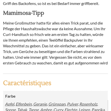
Griff des Backofens, so ist es bei Bedarf immer griffbereit.
Mamimosa-Tipp
Meine Großmutter hatte für alles einen Trick parat, und die
Pflege der Haushaltswäsche war da keine Ausnahme. Um Ihr
Curl-Handtuch so frisch wie am ersten Tag zu halten, würde
sie Ihnen empfehlen, einen Teelöffel Backpulver in Ihr
Waschmittel zu geben. Das ist ein einfacher, aber wirksamer
Trick, um Gerüche zu beseitigen und die Farben strahlend zu
halten. Und wie immer gilt: Vergessen Sie nicht, es vor dem
ersten Gebrauch zu waschen, damit es gut aufgenommen wird
Caractéristiques
Farbe
Apfel
,
Elfenbein
,
Geranie
,
Grünspan
,
Pulver
,
Rosenholz
,
Sonne
,
Tabak
,
Tanne
,
Ambre
,
Curry
,
Flechte
,
Leinen
,
Paprika
,