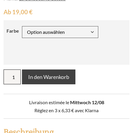
Ab
19,00
€
Farbe
Geschirrtuch
In den Warenkorb
Piero
70
x
50
Livraison estimée le
Mittwoch 12/08
Menge
Réglez en 3 x
6,33
€
avec Klarna
Beschreibung