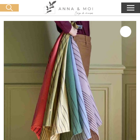
Kostenlose Lieferung ab 60€ Einkauf
🛒 0 produit(s) :
0,00
€
Suche starten