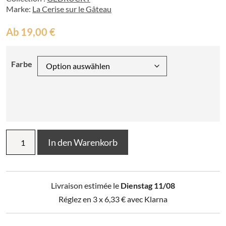
Marke:
La Cerise sur le Gâteau
Ab
19,00
€
Farbe
Geschirrtuch
In den Warenkorb
Pamela
50
x
70
Livraison estimée le
Dienstag 11/08
Menge
Réglez en 3 x
6,33
€
avec Klarna