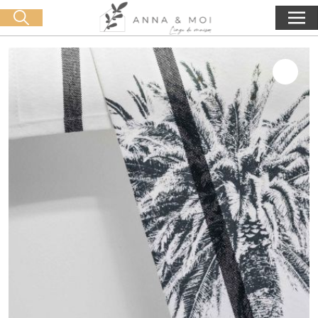
Kostenlose Lieferung ab 60€ Einkauf
🛒 0 produit(s) :
0,00
€
Suche starten