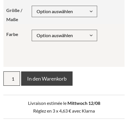
Größe /
Maße
Farbe
Kissenbezug
In den Warenkorb
Baumwoll-
Gaze
bedruckt
CAPUCINE
Livraison estimée le
Mittwoch 12/08
Menge
Réglez en 3 x
4,63
€
avec Klarna