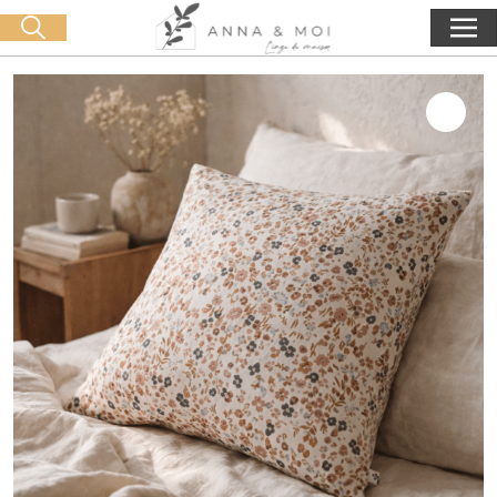
Kostenlose Lieferung ab 60€ Einkauf
🛒 0 produit(s) :
0,00
€
Suche starten