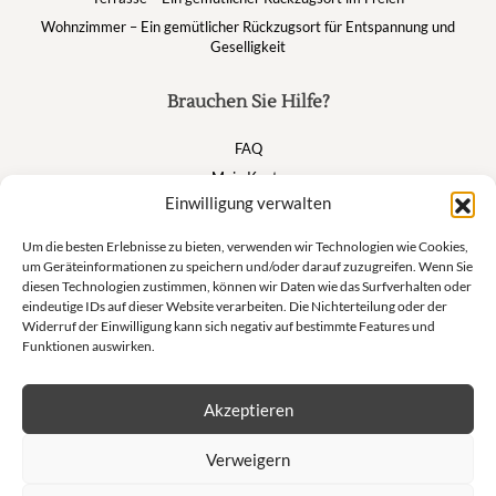
Wohnzimmer – Ein gemütlicher Rückzugsort für Entspannung und
Geselligkeit
Brauchen Sie Hilfe?
FAQ
Mein Konto
Einwilligung verwalten
Warenkorb
Um die besten Erlebnisse zu bieten, verwenden wir Technologien wie Cookies,
um Geräteinformationen zu speichern und/oder darauf zuzugreifen. Wenn Sie
Suivez nous
diesen Technologien zustimmen, können wir Daten wie das Surfverhalten oder
eindeutige IDs auf dieser Website verarbeiten. Die Nichterteilung oder der
Widerruf der Einwilligung kann sich negativ auf bestimmte Features und
Funktionen auswirken.
Newsletter
Akzeptieren
Lass dich nicht von unseren exklusiven Angeboten und unseren
Verweigern
Privatverkäufen abhalten!