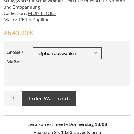
Schlagwort:
Ihr Schlafzimmer – ein Rückzugsort für Komfort
und Entspannung
Collection :
MON ETOILE
Marke:
L’Effet Papillon
Ab
43,90
€
Größe /
Maße
Bettwäsche
In den Warenkorb
(Bettbezug
+
2
Kissenbezüge)
Livraison estimée le
Donnerstag 13/08
aus
Baumwolle
Réglez en 3 x
14,63
€
avec Klarna