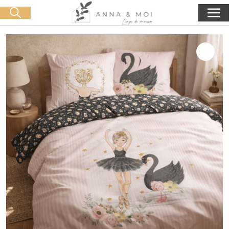
Kostenlose Lieferung ab 60€ Einkauf
🛒 0 produit(s) :
0,00
€
Suche starten