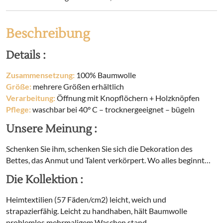
mit
dem
Aufdruck
Beschreibung
MON
ETOILE
Details :
(Doppelbett)
Menge
Zusammensetzung:
100% Baumwolle
Größe:
mehrere Größen erhältlich
Verarbeitung:
Öffnung mit Knopflöchern + Holzknöpfen
Pflege:
waschbar bei 40° C – trocknergeeignet – bügeln
Unsere Meinung :
Schenken Sie ihm, schenken Sie sich die Dekoration des
Bettes, das Anmut und Talent verkörpert. Wo alles beginnt…
Die Kollektion :
Heimtextilien (57 Fäden/cm2) leicht, weich und
strapazierfähig. Leicht zu handhaben, hält Baumwolle
problemlos mehrmaligem Waschen stand.