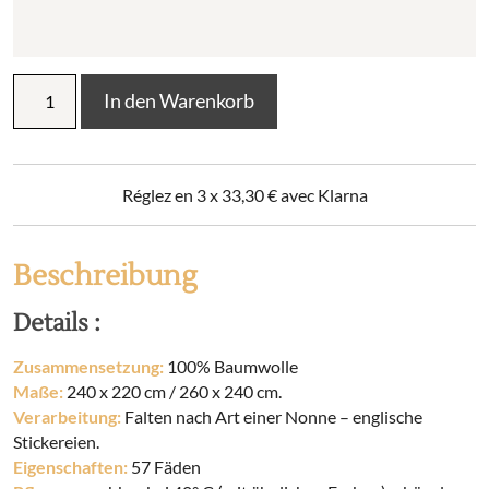
Bettdeckenbezug
In den Warenkorb
aus
Baumwolle
JEANNE
Menge
Réglez en 3 x
33,30
€
avec Klarna
Beschreibung
Details :
Zusammensetzung:
100% Baumwolle
Maße:
240 x 220 cm / 260 x 240 cm.
Verarbeitung:
Falten nach Art einer Nonne – englische
Stickereien.
Eigenschaften:
57 Fäden