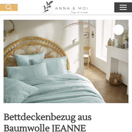
Kostenlose Lieferung ab 60€ Einkauf
🛒 0 produit(s) :
0,00
€
Suche starten
Bettdeckenbezug aus
Baumwolle JEANNE