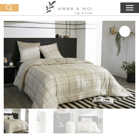
Kostenlose Lieferung ab 60€ Einkauf
🛒 0 produit(s) :
0,00
€
Suche starten