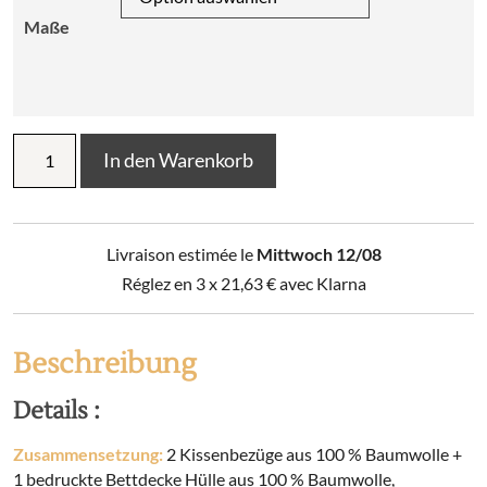
Maße
Bedruckte
In den Warenkorb
Bettdecke
+
2
Kissenbezüge
Livraison estimée le
Mittwoch 12/08
CARRIE
(Doppelbett)
Réglez en 3 x
21,63
€
avec Klarna
Menge
Beschreibung
Details :
Zusammensetzung:
2 Kissenbezüge aus 100 % Baumwolle +
1 bedruckte Bettdecke Hülle aus 100 % Baumwolle,