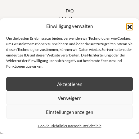
FAQ
Mein Konto
Einwilligung verwalten
Warenkorb
Um die besten Erlebnisse zu bieten, verwenden wir Technologien wie Cookies,
um Geräteinformationen zu speichern und/oder darauf zuzugreifen. Wenn Sie
Suivez nous
diesen Technologien zustimmen, können wir Daten wie das Surfverhalten oder
eindeutige IDs auf dieser Website verarbeiten. Die Nichterteilung oder der
Widerruf der Einwilligung kann sich negativ auf bestimmte Features und
Funktionen auswirken.
Newsletter
Akzeptieren
Lass dich nicht von unseren exklusiven Angeboten und unseren
Verweigern
Privatverkäufen abhalten!
Einstellungen anzeigen
S'inscrire à la newsletter
Cookie-Richtlinie
Datenschutzrichtlinie