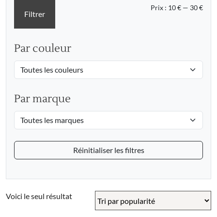
Prix
Prix
Prix :
10 €
—
30 €
Filtrer
min
max
Par couleur
Par marque
Réinitialiser les filtres
Voici le seul résultat