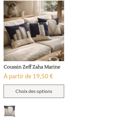
Coussin Zeff Zaha Marine
À partir de
19,50
€
Ce
Choix des options
produit
a
plusieurs
variations.
Les
options
peuvent