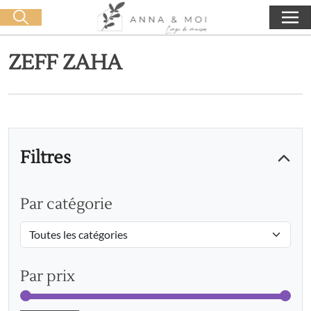
Livraison offerte dès 60€ d'achat
🛒 0 produit(s) :
0,00
€
Lancer la recherche
ZEFF ZAHA
Filtres
Par catégorie
Par prix