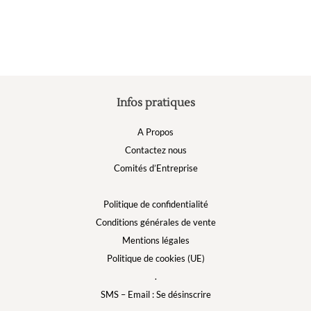
être
choisies
sur
la
page
du
produit
Infos pratiques
A Propos
Contactez nous
Comités d’Entreprise
Politique de confidentialité
Conditions générales de vente
Mentions légales
Politique de cookies (UE)
.
SMS – Email : Se désinscrire