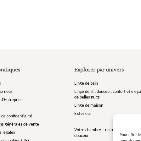
sur
la
page
du
produit
pratiques
Explorer par univers
s
Linge de bain
ez nous
Linge de lit : douceur, confort et élé
de belles nuits
d’Entreprise
Linge de maison
Exterieur
 de confidentialité
ns générales de vente
Votre chambre – un refuge de bien-êt
 légales
Pour offrir l
douceur
pour stocker 
e de cookies (UE)