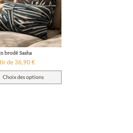
in brodé Sasha
tir de
36,90
€
Ce
Choix des options
produit
a
plusieurs
variations.
Les
options
peuvent
être
choisies