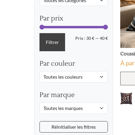
Par prix
Prix
Prix
Prix :
30 €
—
40 €
Filtrer
min
max
Couss
À par
Par couleur
Par marque
Réinitialiser les filtres