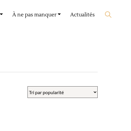
Mon compte
🛒 0 produit(s) :
0,00
€
À ne pas manquer
Actualités
Lancer la recherche