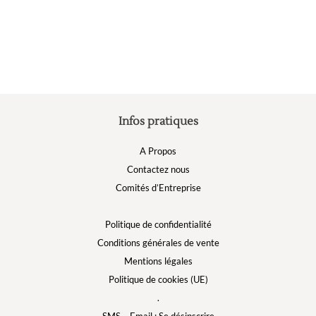
peuvent
être
choisies
sur
la
page
du
produit
Infos pratiques
A Propos
Contactez nous
Comités d’Entreprise
Politique de confidentialité
Conditions générales de vente
Mentions légales
Politique de cookies (UE)
.