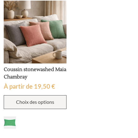
Coussin stonewashed Maia
Chambray
À partir de
19,50
€
Ce
Choix des options
produit
a
plusieurs
variations.
Les
options