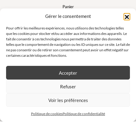
Panier
FAQ
Gérer le consentement
Mon compte
Pour offrir les meilleures expériences, nous utilisons des technologies telles
que les cookies pour stocker et/ou accéder aux informations des appareils. Le
fait de consentir à ces technologies nous permettra de traiter des données
Suivez nous
telles que le comportement de navigation ou les ID uniques sur ce site. Le fait de
ne pas consentir ou de retirer son consentement peut avoir un effet négatif sur
certaines caractéristiques et fonctions.
Accepter
Newsletter
Refuser
Ne manquez pas nos offres exclusives et nos ventes privées !
Voir les préférences
S'inscrire à la newsletter
Politique de cookies
Politique de confidentialité
Site réalisé par
Charly & Gandhi
Tous droits réservés Anna et Moi