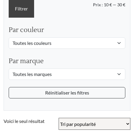
Prix
Prix
Prix :
10 €
—
30 €
Filtrer
min
max
Par couleur
Par marque
Réinitialiser les filtres
Voici le seul résultat