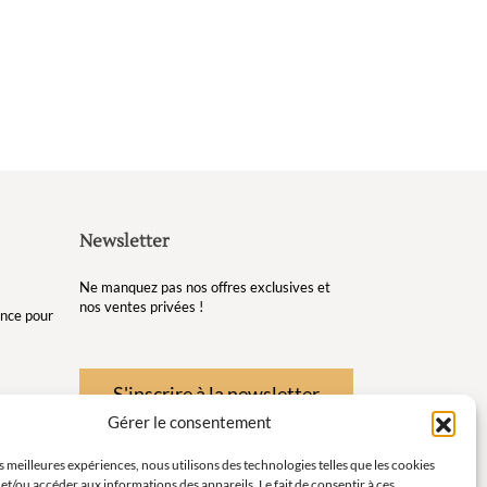
sur
la
page
du
produit
Newsletter
Ne manquez pas nos offres exclusives et
nos ventes privées !
gance pour
S'inscrire à la newsletter
Gérer le consentement
re et de
es meilleures expériences, nous utilisons des technologies telles que les cookies
et/ou accéder aux informations des appareils. Le fait de consentir à ces