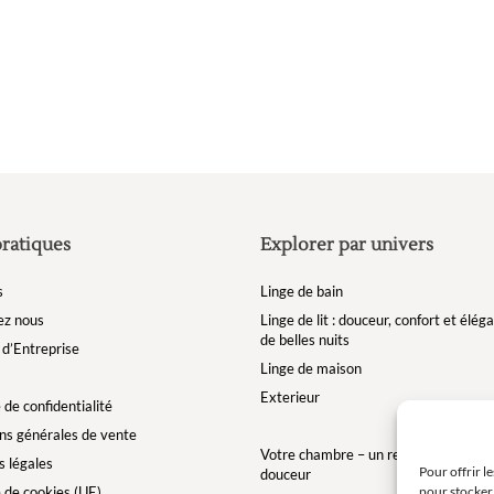
sur
la
page
du
produit
pratiques
Explorer par univers
s
Linge de bain
ez nous
Linge de lit : douceur, confort et élé
de belles nuits
d’Entreprise
Linge de maison
Exterieur
 de confidentialité
ns générales de vente
Votre chambre – un refuge de bien-êt
 légales
Pour offrir l
douceur
pour stocker 
e de cookies (UE)