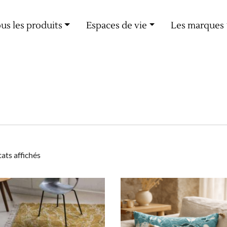
Livraison offerte dès 60€ d'achat
us les produits
Espaces de vie
Les marques
Trié
tats affichés
par
popularité