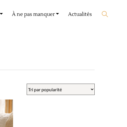
Mon compte
🛒 0 produit(s) :
0,00
€
À ne pas manquer
Actualités
Lancer la recherche