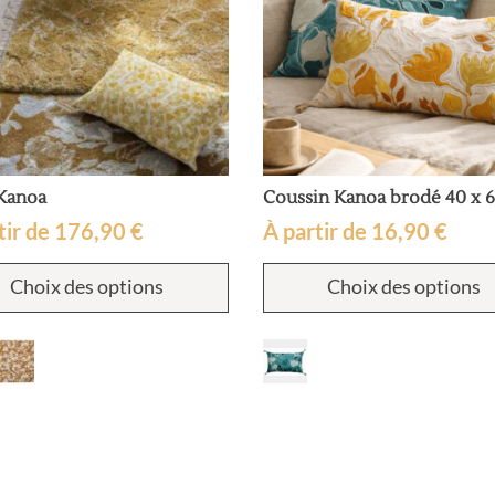
 Kanoa
Coussin Kanoa brodé 40 x 
tir de
176,90
€
À partir de
16,90
€
Ce
Choix des options
Choix des options
produit
a
plusieurs
variations.
Les
options
peuvent
être
choisies