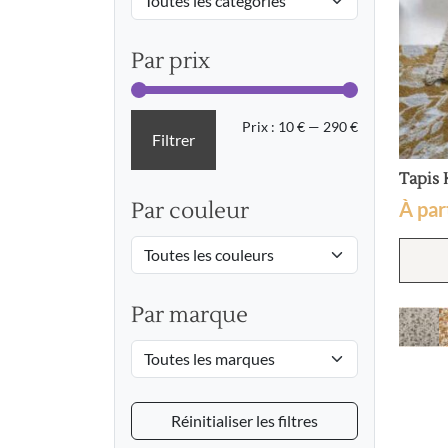
Par prix
Prix
Prix
Prix :
10 €
—
290 €
Filtrer
min
max
Tapis
À par
Par couleur
Par marque
Réinitialiser les filtres