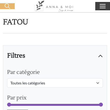
Livraison offerte dès 60€ d'achat
🛒 0 produit(s) :
0,00
€
Lancer la recherche
FATOU
Filtres
Par catégorie
Par prix