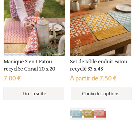
Manique 2 en 1 Fatou
Set de table enduit Fatou
recyclée Corail 20 x 20
recyclé 33 x 48
7,00
€
À partir de
7,50
€
C
Lire la suite
Choix des options
p
a
p
v
L
o
p