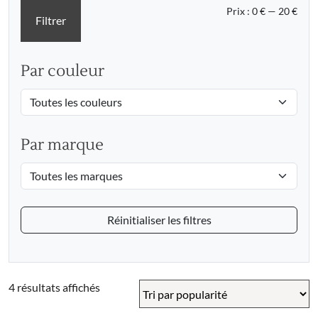
Prix
Prix
Prix :
0 €
—
20 €
Filtrer
min
max
Par couleur
Par marque
Réinitialiser les filtres
Trié
4 résultats affichés
par
popularité