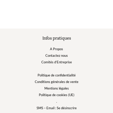
ê
c
s
la
p
d
p
Infos pratiques
A Propos
Contactez nous
Comités d’Entreprise
Politique de confidentialité
Conditions générales de vente
Mentions légales
Politique de cookies (UE)
.
SMS – Email : Se désinscrire