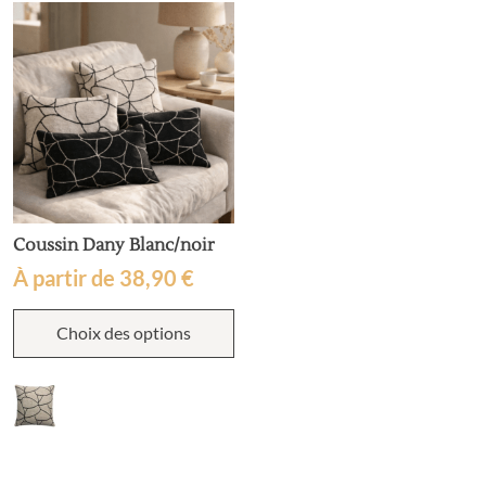
Coussin Dany Blanc/noir
À partir de
38,90
€
Ce
Choix des options
produit
a
plusieurs
variations.
Les
options
peuvent