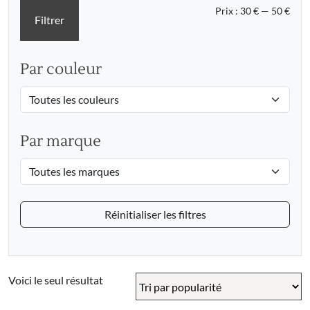
Prix
Prix
Prix :
30 €
—
50 €
Filtrer
min
max
Par couleur
Par marque
Réinitialiser les filtres
Voici le seul résultat