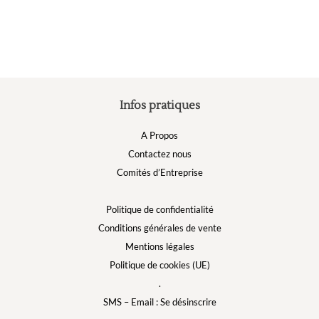
être
choisies
sur
la
page
du
produit
Infos pratiques
A Propos
Contactez nous
Comités d’Entreprise
Politique de confidentialité
Conditions générales de vente
Mentions légales
Politique de cookies (UE)
.
SMS – Email : Se désinscrire