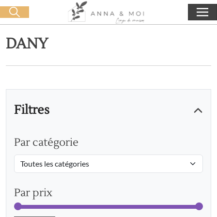
Livraison offerte dès 60€ d'achat
🛒 0 produit(s) :
0,00
€
Lancer la recherche
DANY
Filtres
Par catégorie
Par prix