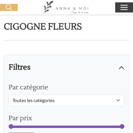
Livraison offerte dès 60€ d'achat
🛒 0 produit(s) :
0,00
€
Lancer la recherche
CIGOGNE FLEURS
Filtres
Par catégorie
Par prix