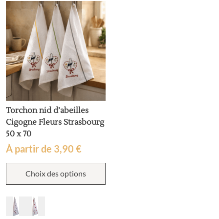
Torchon nid d’abeilles
Cigogne Fleurs Strasbourg
50 x 70
À partir de
3,90
€
Ce
Choix des options
produit
a
plusieurs
variations.
Les