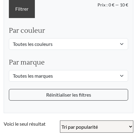
Prix
Prix
Prix :
0 €
—
10 €
Filtrer
min
max
Par couleur
Par marque
Réinitialiser les filtres
Voici le seul résultat