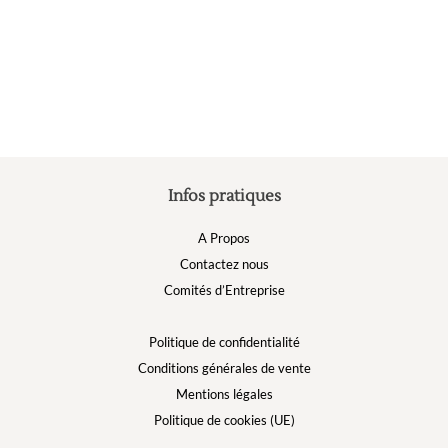
options
peuvent
être
choisies
sur
la
page
du
produit
Infos pratiques
A Propos
Contactez nous
Comités d’Entreprise
Politique de confidentialité
Conditions générales de vente
Mentions légales
Politique de cookies (UE)
.