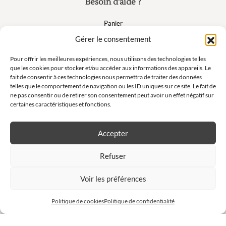
Besoin d'aide ?
Panier
FAQ
Gérer le consentement
Mon compte
Pour offrir les meilleures expériences, nous utilisons des technologies telles
que les cookies pour stocker et/ou accéder aux informations des appareils. Le
fait de consentir à ces technologies nous permettra de traiter des données
Suivez nous
telles que le comportement de navigation ou les ID uniques sur ce site. Le fait de
ne pas consentir ou de retirer son consentement peut avoir un effet négatif sur
certaines caractéristiques et fonctions.
Accepter
Newsletter
Refuser
Ne manquez pas nos offres exclusives et nos ventes privées !
Voir les préférences
S'inscrire à la newsletter
Politique de cookies
Politique de confidentialité