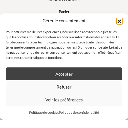
Panier
FAQ
Gérer le consentement
Mon compte
Pour offrir les meilleures expériences, nous utilisons des technologies telles
que les cookies pour stocker et/ou accéder aux informations des appareils. Le
fait de consentir à ces technologies nous permettra de traiter des données
Suivez nous
telles que le comportement de navigation ou les ID uniques sur ce site. Le fait de
ne pas consentir ou de retirer son consentement peut avoir un effet négatif sur
certaines caractéristiques et fonctions.
Accepter
Newsletter
Refuser
Ne manquez pas nos offres exclusives et nos ventes privées !
Voir les préférences
S'inscrire à la newsletter
Politique de cookies
Politique de confidentialité