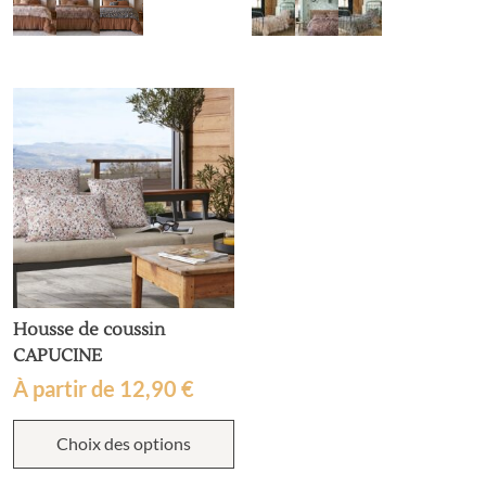
variations.
v
Les
L
options
o
peuvent
p
être
ê
choisies
c
sur
s
la
la
page
p
du
d
produit
p
Housse de coussin
CAPUCINE
À partir de
12,90
€
Ce
Choix des options
produit
a