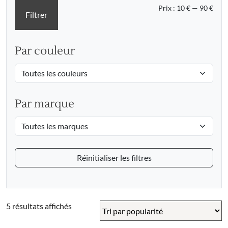
Prix
Prix
Prix :
10 €
—
90 €
Filtrer
min
max
Par couleur
Par marque
Réinitialiser les filtres
Trié
5 résultats affichés
par
popularité