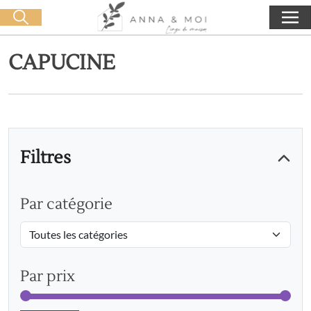
Livraison offerte dès 60€ d'achat
🛒 0 produit(s) :
0,00
€
Lancer la recherche
CAPUCINE
Filtres
Par catégorie
Par prix