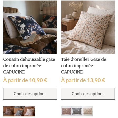
Coussin déhoussable gaze
Taie d’oreiller Gaze de
de coton imprimée
coton imprimée
CAPUCINE
CAPUCINE
À partir de
10,90
€
À partir de
13,90
€
Ce
C
Choix des options
Choix des options
produit
p
a
a
plusieurs
p
variations.
v
Les
L