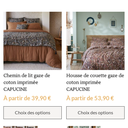
options
o
peuvent
p
être
ê
choisies
c
sur
s
la
la
page
p
du
d
produit
p
Chemin de lit gaze de
Housse de couette gaze de
coton imprimée
coton imprimée
CAPUCINE
CAPUCINE
À partir de
39,90
€
À partir de
53,90
€
Ce
C
Choix des options
Choix des options
produit
p
a
a
plusieurs
p