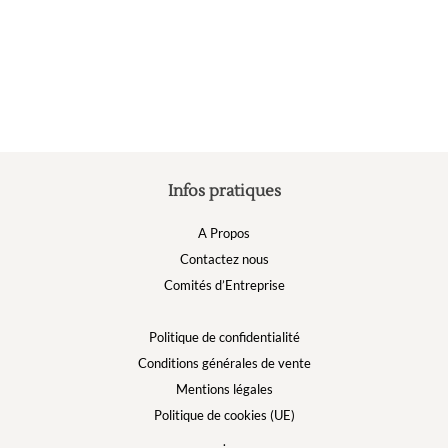
plusieurs
variations.
Les
options
peuvent
être
choisies
sur
la
Infos pratiques
page
du
A Propos
produit
Contactez nous
Comités d’Entreprise
Politique de confidentialité
Conditions générales de vente
Mentions légales
Politique de cookies (UE)
.