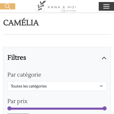
Livraison offerte dès 60€ d'achat
🛒 0 produit(s) :
0,00
€
Lancer la recherche
CAMÉLIA
Filtres
Par catégorie
Par prix