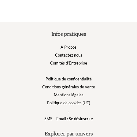
peuvent
p
être
ê
choisies
c
sur
s
la
la
Infos pratiques
page
p
du
d
A Propos
produit
p
Contactez nous
Comités d’Entreprise
Politique de confidentialité
Conditions générales de vente
Mentions légales
Politique de cookies (UE)
.
SMS – Email : Se désinscrire
Explorer par univers