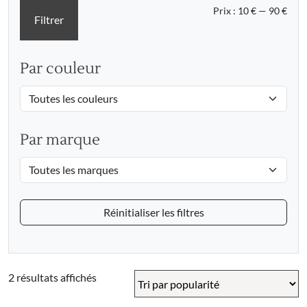
Prix
Prix
Prix :
10 €
—
90 €
Filtrer
min
max
Par couleur
Par marque
Réinitialiser les filtres
Trié
2 résultats affichés
par
popularité