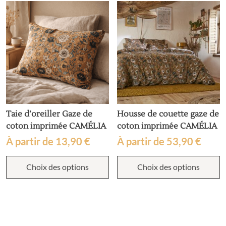
Taie d’oreiller Gaze de
Housse de couette gaze de
coton imprimée CAMÉLIA
coton imprimée CAMÉLIA
À partir de
13,90
€
À partir de
53,90
€
Ce
C
Choix des options
Choix des options
produit
p
a
a
plusieurs
p
variations.
v
Les
L
options
o