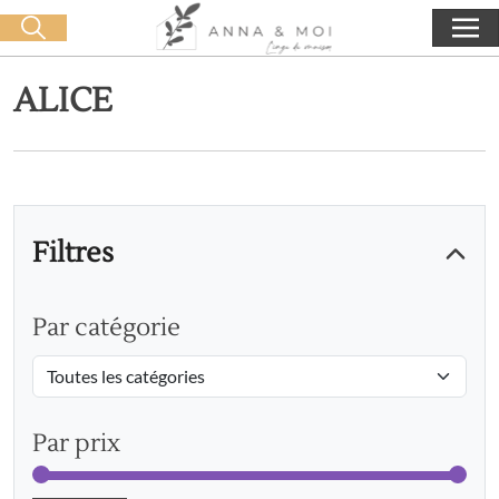
Livraison offerte dès 60€ d'achat
🛒 0 produit(s) :
0,00
€
Lancer la recherche
ALICE
Filtres
Par catégorie
Par prix