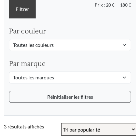
Prix
Prix
Prix :
20 €
—
180 €
Filtrer
min
max
Par couleur
Par marque
Réinitialiser les filtres
Trié
3 résultats affichés
par
popularité