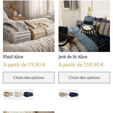
Plaid Alice
Jeté de lit Alice
À partir de
79,90
€
À partir de
159,90
€
Ce
C
Choix des options
Choix des options
produit
p
a
a
plusieurs
p
variations.
v
Les
L
options
o
peuvent
p