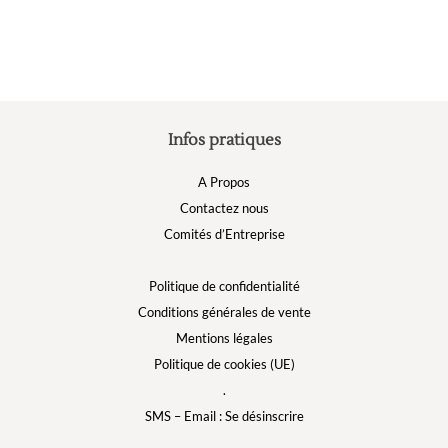
choisies
sur
la
page
du
produit
Infos pratiques
A Propos
Contactez nous
Comités d’Entreprise
Politique de confidentialité
Conditions générales de vente
Mentions légales
Politique de cookies (UE)
.
SMS – Email : Se désinscrire