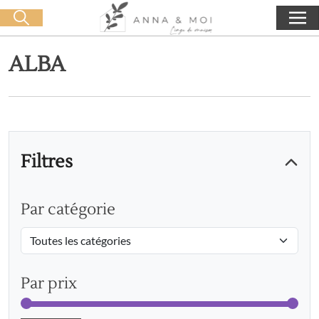
Livraison offerte dès 60€ d'achat
🛒 0 produit(s) :
0,00
€
Lancer la recherche
ALBA
Filtres
Par catégorie
Par prix