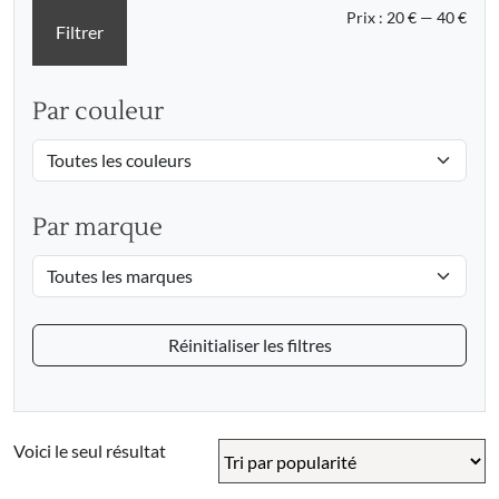
Prix
Prix
Prix :
20 €
—
40 €
Filtrer
min
max
Par couleur
Par marque
Réinitialiser les filtres
Voici le seul résultat