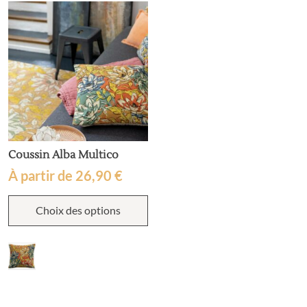
Coussin Alba Multico
À partir de
26,90
€
Ce
Choix des options
produit
a
plusieurs
variations.
Les
options
peuvent