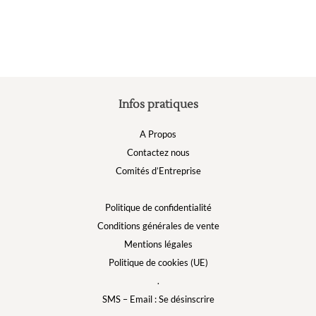
être
choisies
sur
la
page
du
produit
Infos pratiques
A Propos
Contactez nous
Comités d’Entreprise
Politique de confidentialité
Conditions générales de vente
Mentions légales
Politique de cookies (UE)
.
SMS – Email : Se désinscrire