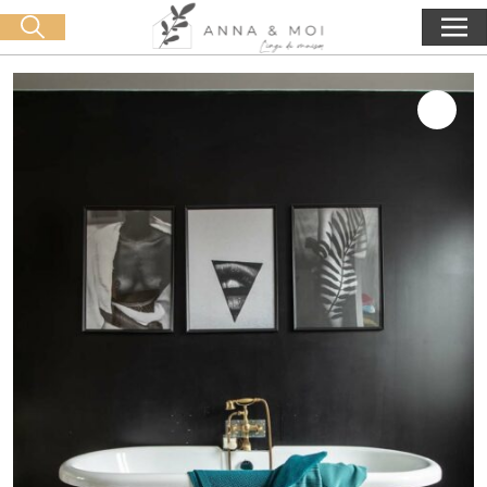
Livraison offerte dès 60€ d'achat
🛒 0 produit(s) :
0,00
€
Lancer la recherche