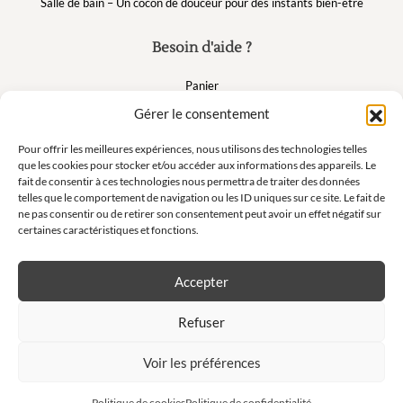
Salle de bain – Un cocon de douceur pour des instants bien-être
Besoin d'aide ?
Panier
FAQ
Gérer le consentement
Mon compte
Pour offrir les meilleures expériences, nous utilisons des technologies telles
que les cookies pour stocker et/ou accéder aux informations des appareils. Le
fait de consentir à ces technologies nous permettra de traiter des données
Suivez nous
telles que le comportement de navigation ou les ID uniques sur ce site. Le fait de
ne pas consentir ou de retirer son consentement peut avoir un effet négatif sur
certaines caractéristiques et fonctions.
Accepter
Newsletter
Refuser
Ne manquez pas nos offres exclusives et nos ventes privées !
Voir les préférences
Politique de cookies
Politique de confidentialité