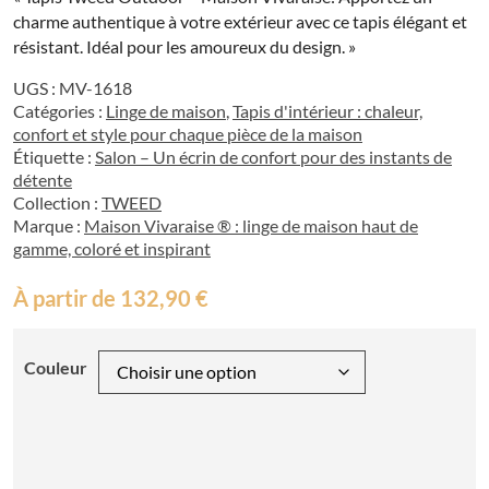
charme authentique à votre extérieur avec ce tapis élégant et
résistant. Idéal pour les amoureux du design. »
UGS :
MV-1618
Catégories :
Linge de maison
,
Tapis d'intérieur : chaleur,
confort et style pour chaque pièce de la maison
Étiquette :
Salon – Un écrin de confort pour des instants de
détente
Collection :
TWEED
Marque :
Maison Vivaraise ® : linge de maison haut de
gamme, coloré et inspirant
À partir de
132,90
€
Couleur