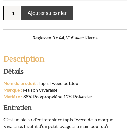
quantité
Ajouter au panier
de
Tapis
Tweed
outdoor
Réglez en 3 x
44,30
€
avec Klarna
Description
Détails
Nom du produit :
Tapis Tweed outdoor
Marque :
Maison Vivaraise
Matière :
88% Polypropylène 12% Polyester
Entretien
C’est un plaisir d’entretenir ce tapis Tweed de la marque
Vivaraise. Il suffit d’un petit lavage à la main pour qu’il