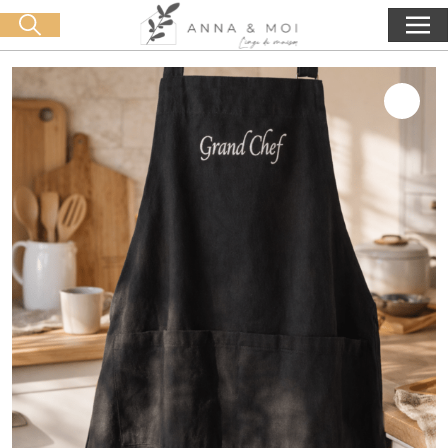
Livraison offerte dès 60€ d'achat
🛒 0 produit(s) :
0,00
€
Lancer la recherche