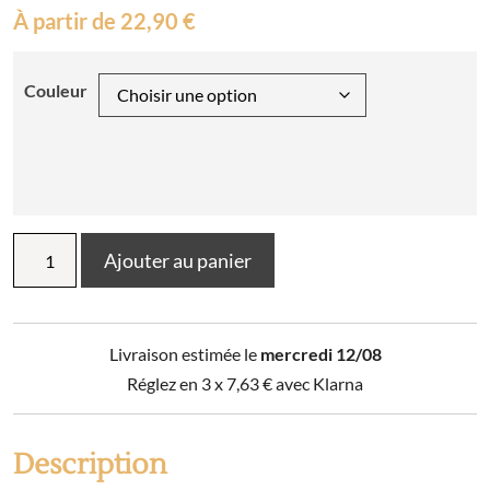
À partir de
22,90
€
Couleur
quantité
Ajouter au panier
de
Tablier
Grand
Chef
Livraison estimée le
mercredi 12/08
Réglez en 3 x
7,63
€
avec Klarna
Description