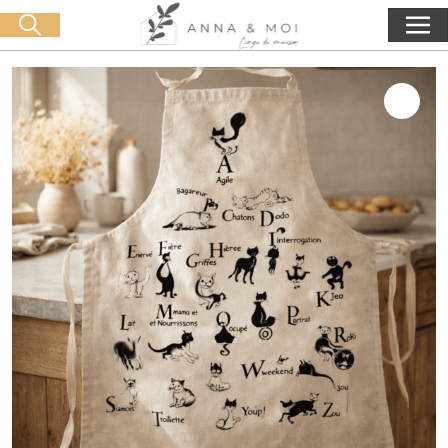
Livraison offerte dès 60€ d'achat
🛒 0 produit(s) :
0,00
€
Lancer la recherche