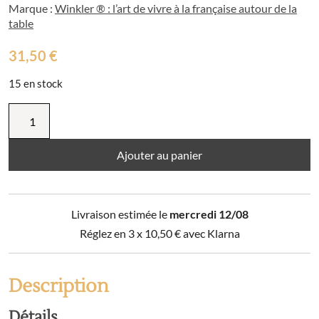
Marque :
Winkler ® : l’art de vivre à la française autour de la
table
31,50
€
15 en stock
quantité
de
Tablier
Dubout
Ajouter au panier
Abécédaire
Ecru
72
Livraison estimée le
mercredi 12/08
x
85
Réglez en 3 x
10,50
€
avec Klarna
Description
Détails