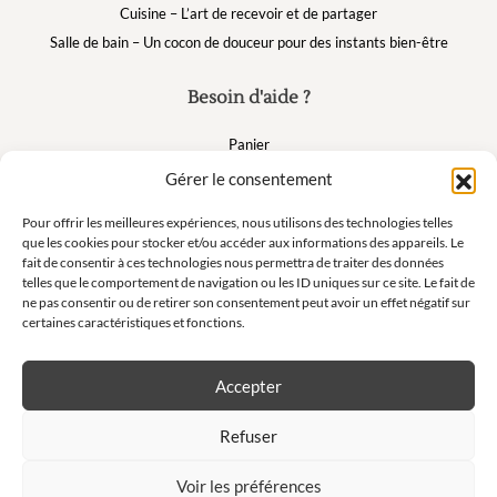
Cuisine – L’art de recevoir et de partager
Salle de bain – Un cocon de douceur pour des instants bien-être
Besoin d'aide ?
Panier
FAQ
Gérer le consentement
Mon compte
Pour offrir les meilleures expériences, nous utilisons des technologies telles
que les cookies pour stocker et/ou accéder aux informations des appareils. Le
fait de consentir à ces technologies nous permettra de traiter des données
Suivez nous
telles que le comportement de navigation ou les ID uniques sur ce site. Le fait de
ne pas consentir ou de retirer son consentement peut avoir un effet négatif sur
certaines caractéristiques et fonctions.
Accepter
Newsletter
Refuser
Ne manquez pas nos offres exclusives et nos ventes privées !
Voir les préférences