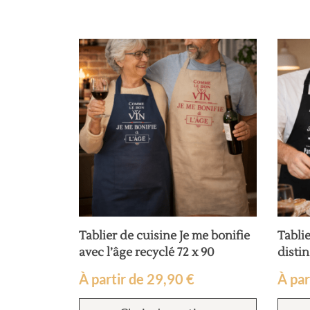
Tablier de cuisine Je me bonifie
Tablie
avec l’âge recyclé 72 x 90
distin
À partir de
29,90
€
À par