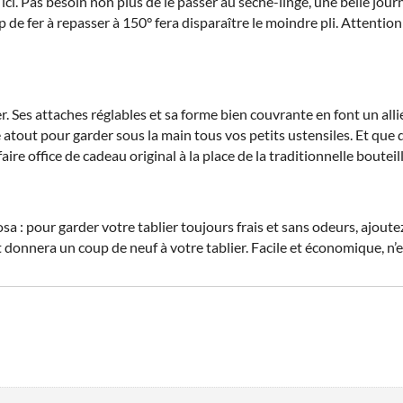
ci. Pas besoin non plus de le passer au sèche-linge, une belle journ
p de fer à repasser à 150° fera disparaître le moindre pli. Attentio
es attaches réglables et sa forme bien couvrante en font un allié d
 atout pour garder sous la main tous vos petits ustensiles. Et que 
re office de cadeau original à la place de la traditionnelle bouteil
a : pour garder votre tablier toujours frais et sans odeurs, ajout
 et donnera un coup de neuf à votre tablier. Facile et économique, 