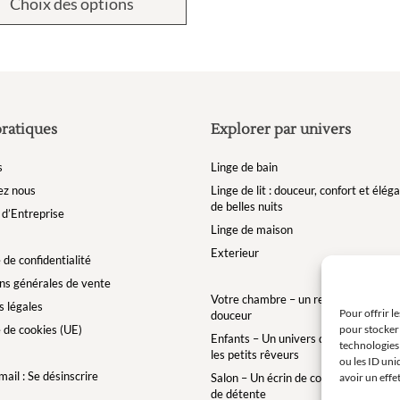
Choix des options
pratiques
Explorer par univers
s
Linge de bain
ez nous
Linge de lit : douceur, confort et élé
de belles nuits
d’Entreprise
Linge de maison
Exterieur
 de confidentialité
ns générales de vente
Votre chambre – un refuge de bien-êt
 légales
Pour offrir l
douceur
e de cookies (UE)
pour stocker 
Enfants – Un univers doux et enchan
technologies
les petits rêveurs
ou les ID uni
ail : Se désinscrire
Salon – Un écrin de confort pour des 
avoir un effe
de détente