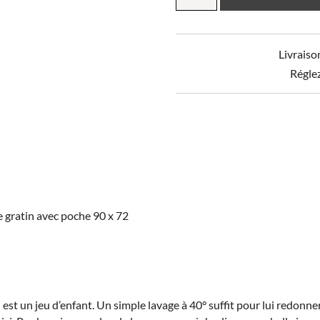
Tablier
de
cuisine
Livraiso
Peps
recylé
Régle
Le
gratin
avec
poche
90
x
72
e gratin avec poche 90 x 72
est un jeu d’enfant. Un simple lavage à 40° suffit pour lui redonner