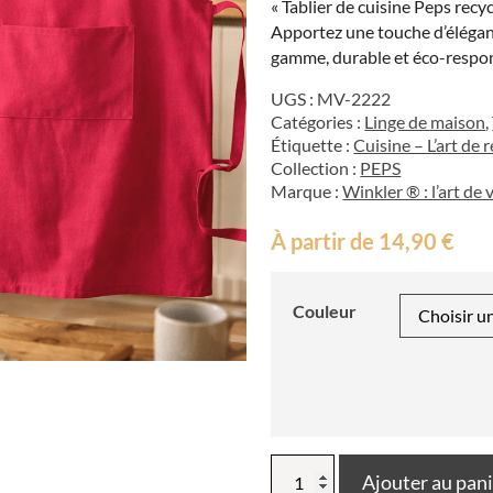
« Tablier de cuisine Peps recy
Apportez une touche d’éléganc
gamme, durable et éco-respon
UGS :
MV-2222
Catégories :
Linge de maison
,
Étiquette :
Cuisine – L’art de 
Collection :
PEPS
Marque :
Winkler ® : l’art de 
À partir de
14,90
€
Couleur
quantité
Ajouter au pan
de