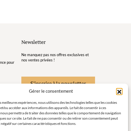
Newsletter
Ne manquez pas nos offres exclusives et
nos ventes privées !
gance pour
S'inscrire à la newsletter
Gérer le consentement
re et de
es meilleures expériences, nous utilisons des technologies telles que les cookies
et/ou accéder aux informations des appareils. Le fait de consentir à ces
té pour
 nous permettra de traiter des données telles que le comportement de navigation
ques sur ce site. Le fait de ne pas consentir ou de retirer son consentement peut
instants
t négatif sur certaines caractéristiques et fonctions.