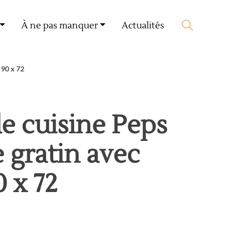
Mon compte
🛒 0 produit(s) :
0,00
€
À ne pas manquer
Actualités
Lancer la recherche
 90 x 72
de cuisine Peps
e gratin avec
 x 72