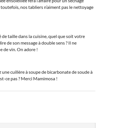
ée ensoleillée fera l’affaire pour un séchage
n toutefois, nos tabliers n’aiment pas le nettoyage
e taille dans la cuisine, quel que soit votre
dire de son message à double sens ? Il ne
le de vin. On adore !
ez une cuillère à soupe de bicarbonate de soude à
n’est-ce pas ? Merci Mamimosa !