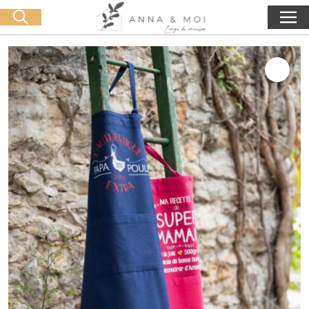
Livraison offerte dès 60€ d'achat
🛒 0 produit(s) :
0,00
€
Lancer la recherche