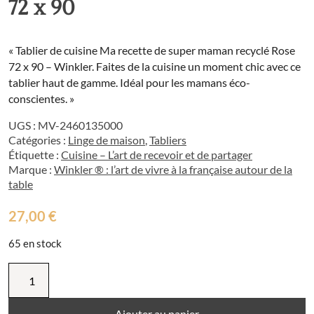
72 x 90
« Tablier de cuisine Ma recette de super maman recyclé Rose
72 x 90 – Winkler. Faites de la cuisine un moment chic avec ce
tablier haut de gamme. Idéal pour les mamans éco-
conscientes. »
UGS :
MV-2460135000
Catégories :
Linge de maison
,
Tabliers
Étiquette :
Cuisine – L’art de recevoir et de partager
Marque :
Winkler ® : l’art de vivre à la française autour de la
table
27,00
€
65 en stock
quantité
de
Tablier
de
Ajouter au panier