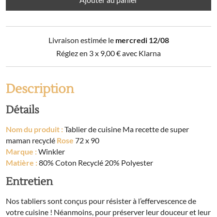
cuisine
Ma
recette
Livraison estimée le
mercredi 12/08
de
super
Réglez en 3 x
9,00
€
avec Klarna
maman
recyclé
Rose
Description
72
x
Détails
90
Nom du produit :
Tablier de cuisine Ma recette de super
maman recyclé
Rose
72 x 90
Marque :
Winkler
Matière :
80% Coton Recyclé 20% Polyester
Entretien
Nos tabliers sont conçus pour résister à l’effervescence de
votre cuisine ! Néanmoins, pour préserver leur douceur et leur