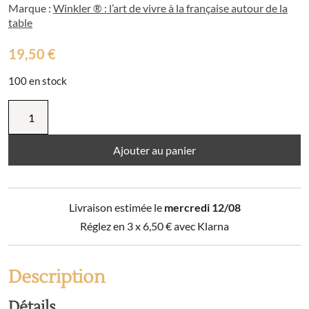
Marque :
Winkler ® : l’art de vivre à la française autour de la
table
19,50
€
100 en stock
quantité
de
Tablier
de
Ajouter au panier
cuisine
Legno
Multico
Livraison estimée le
mercredi 12/08
72
x
Réglez en 3 x
6,50
€
avec Klarna
85
Description
Détails