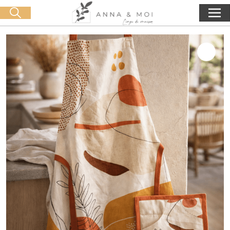
Livraison offerte dès 60€ d'achat
🛒 0 produit(s) :
0,00
€
Lancer la recherche