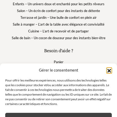
Enfants – Un univers doux et enchanté pour les petits rêveurs
Salon – Un écrin de confort pour des instants de détente
Terrasse et jardin – Une bulle de confort en plein air
Salle à manger – L’art de la table avec élégance et convivialité
Cuisine – L’art de recevoir et de partager
Salle de bain – Un cocon de douceur pour des instants bien-être
Besoin d'aide ?
Panier
FAQ
Gérer le consentement
Mon compte
Pour offrir les meilleures expériences, nous utilisons des technologies telles
que les cookies pour stocker et/ou accéder aux informations des appareils. Le
fait de consentir à ces technologies nous permettra de traiter des données
Suivez nous
telles que le comportement de navigation ou les ID uniques sur ce site. Le fait de
ne pas consentir ou de retirer son consentement peut avoir un effet négatif sur
certaines caractéristiques et fonctions.