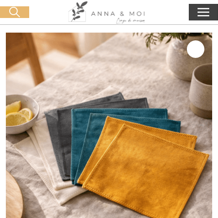
Livraison offerte dès 60€ d'achat
🛒 0 produit(s) :
0,00
€
Lancer la recherche