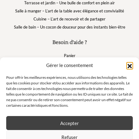
Terrasse et jardin – Une bulle de confort en plein air
Salle à manger – L’art de la table avec élégance et convivialité
Cuisine – L’art de recevoir et de partager
Salle de bain – Un cocon de douceur pour des instants bien-être
Besoin d'aide ?
Panier
FAQ
Gérer le consentement
Mon compte
Pour offrir les meilleures expériences, nous utilisons des technologies telles
que les cookies pour stocker et/ou accéder aux informations des appareils. Le
fait de consentir à ces technologies nous permettra de traiter des données
Suivez nous
telles que le comportement de navigation ou les ID uniques sur ce site. Le fait de
ne pas consentir ou de retirer son consentement peut avoir un effet négatif sur
certaines caractéristiques et fonctions.
Accepter
Newsletter
Refuser