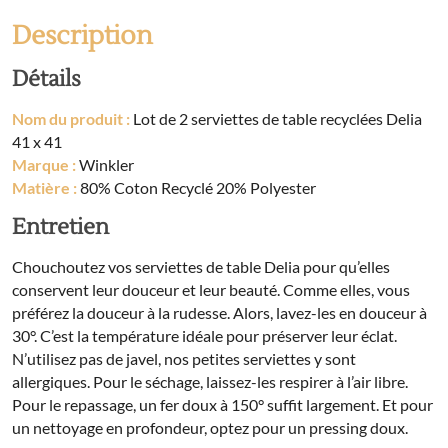
recyclées
Delia
Description
41
x
Détails
41
Nom du produit :
Lot de 2 serviettes de table recyclées Delia
41 x 41
Marque :
Winkler
Matière :
80% Coton Recyclé 20% Polyester
Entretien
Chouchoutez vos serviettes de table Delia pour qu’elles
conservent leur douceur et leur beauté. Comme elles, vous
préférez la douceur à la rudesse. Alors, lavez-les en douceur à
30°. C’est la température idéale pour préserver leur éclat.
N’utilisez pas de javel, nos petites serviettes y sont
allergiques. Pour le séchage, laissez-les respirer à l’air libre.
Pour le repassage, un fer doux à 150° suffit largement. Et pour
un nettoyage en profondeur, optez pour un pressing doux.