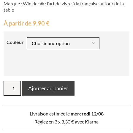
Marque :
Winkler ® : l’art de vivre à la française autour de la
table
À partir de
9,90
€
Couleur
quantité
Ajouter au panier
de
Lot
de
2
Livraison estimée le
mercredi 12/08
serviettes
de
Réglez en 3 x
3,30
€
avec Klarna
table