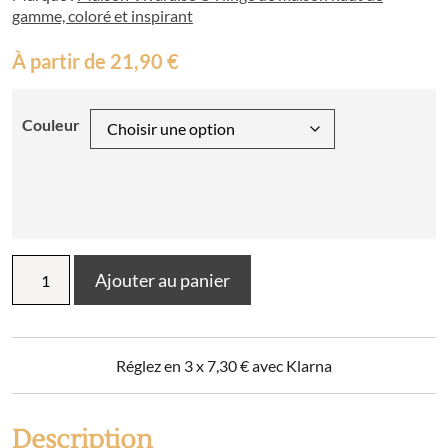
gamme, coloré et inspirant
À partir de
21,90
€
Couleur
quantité
Ajouter au panier
de
Plaid
recyclé
Théo
Réglez en 3 x
7,30
€
avec Klarna
130
x
160
Description