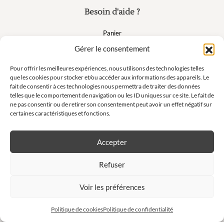
Besoin d'aide ?
Panier
FAQ
Gérer le consentement
Mon compte
Pour offrir les meilleures expériences, nous utilisons des technologies telles
que les cookies pour stocker et/ou accéder aux informations des appareils. Le
fait de consentir à ces technologies nous permettra de traiter des données
Suivez nous
telles que le comportement de navigation ou les ID uniques sur ce site. Le fait de
ne pas consentir ou de retirer son consentement peut avoir un effet négatif sur
certaines caractéristiques et fonctions.
Accepter
Newsletter
Refuser
Ne manquez pas nos offres exclusives et nos ventes privées !
Voir les préférences
S'inscrire à la newsletter
Politique de cookies
Politique de confidentialité