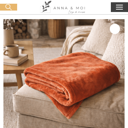
Livraison offerte dès 60€ d'achat
🛒 0 produit(s) :
0,00
€
Lancer la recherche