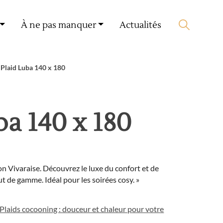
Mon compte
🛒 0 produit(s) :
0,00
€
À ne pas manquer
Actualités
Lancer la recherche
Plaid Luba 140 x 180
ba 140 x 180
 Vivaraise. Découvrez le luxe du confort et de
ut de gamme. Idéal pour les soirées cosy. »
Plaids cocooning : douceur et chaleur pour votre