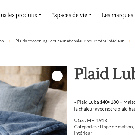
Livraison offerte dès 60€ d'achat
us les produits
Espaces de vie
Les marques
on
Plaids cocooning : douceur et chaleur pour votre intérieur
Plaid Lu
« Plaid Luba 140×180 – Maison
la chaleur avec notre plaid ha
UGS :
MV-1913
Catégories :
Linge de maison
,
intérieur