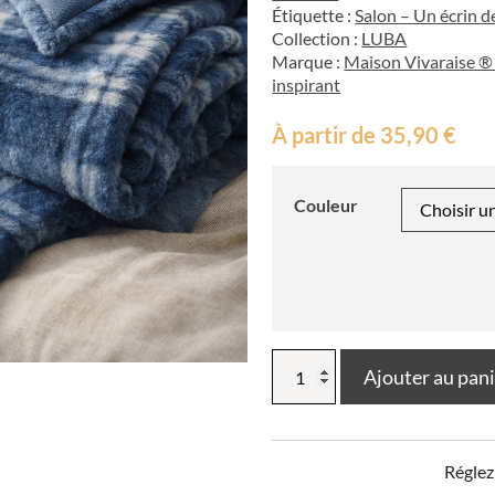
Étiquette :
Salon – Un écrin d
Collection :
LUBA
Marque :
Maison Vivaraise ® 
inspirant
À partir de
35,90
€
Couleur
quantité
Ajouter au pan
de
Plaid
Luba
140
Réglez
x