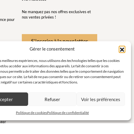
Ne manquez pas nos offres exclusives et
nos ventes privées !
gance pour
S'inscrire à la newsletter
Gérer le consentement
re et de
es meilleures expériences, nous utilisons des technologies telles que les cookies
et/ou accéder aux informations des appareils. Le fait de consentir à ces
té pour
 nous permettra de traiter des données telles que le comportement de navigation
ques sur ce site. Le fait de ne pas consentir ou de retirer son consentement peut
instants
t négatif sur certaines caractéristiques et fonctions.
ort en
cepter
Refuser
Voir les préférences
c
Politique de cookies
Politique de confidentialité
ager
pour des