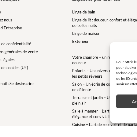
s
Linge de bain
ez nous
Linge de lit : douceur, confort et élé
de belles nuits
d’Entreprise
Linge de maison
Exterieur
 de confidentialité
ns générales de vente
Votre chambre – un refuge de bien-êt
 légales
Pour offrir l
douceur
e de cookies (UE)
pour stocker 
Enfants – Un univers doux et enchan
technologies
les petits rêveurs
ou les ID uni
ail : Se désinscrire
Salon – Un écrin de confort pour des 
avoir un effe
de détente
Terrasse et jardin – Une bulle de conf
Ac
plein air
Salle à manger – L’art de la table ave
élégance et convivialité
Cuisine – L’art de recevoir et de part
Salle de bain – Un cocon de douceur 