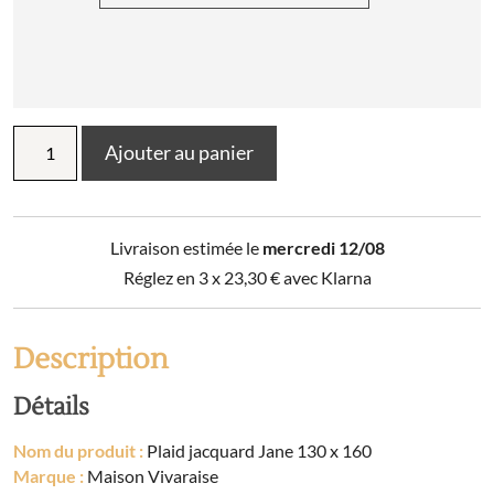
quantité
Ajouter au panier
de
Plaid
jacquard
Jane
Livraison estimée le
mercredi 12/08
130
x
Réglez en 3 x
23,30
€
avec Klarna
160
Description
Détails
Nom du produit :
Plaid jacquard Jane 130 x 160
Marque :
Maison Vivaraise