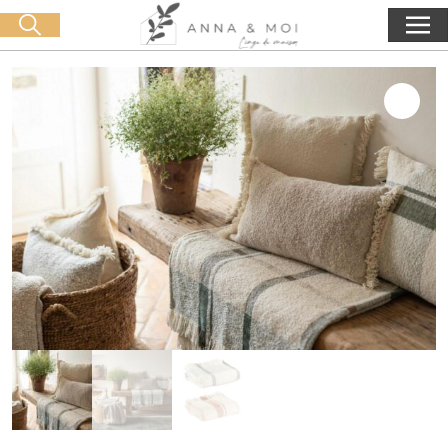
Livraison offerte dès 60€ d'achat
🛒 0 produit(s) :
0,00
€
Lancer la recherche