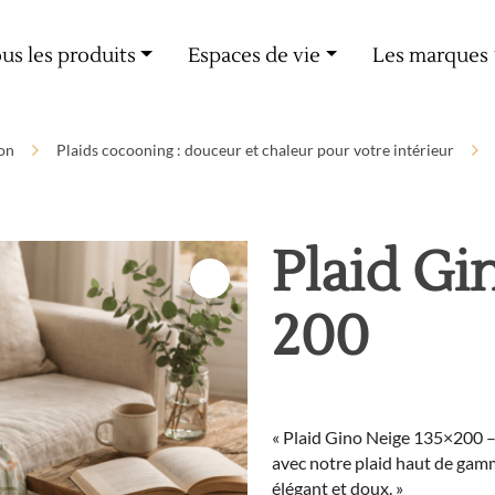
Livraison offerte dès 60€ d'achat
us les produits
Espaces de vie
Les marques
on
Plaids cocooning : douceur et chaleur pour votre intérieur
Plaid Gi
200
« Plaid Gino Neige 135×200 –
avec notre plaid haut de gamm
élégant et doux. »