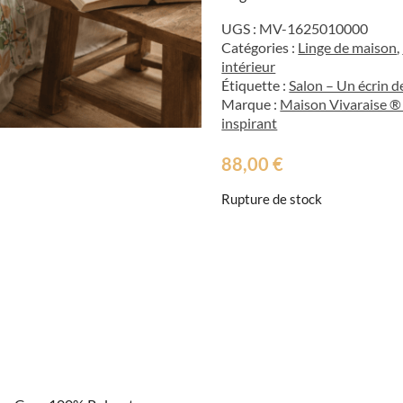
UGS :
MV-1625010000
Catégories :
Linge de maison
,
intérieur
Étiquette :
Salon – Un écrin d
Marque :
Maison Vivaraise ® 
inspirant
88,00
€
Rupture de stock