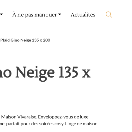
Mon compte
🛒 0 produit(s) :
0,00
€
À ne pas manquer
Actualités
Lancer la recherche
Plaid Gino Neige 135 x 200
no Neige 135 x
 Maison Vivaraise. Enveloppez-vous de luxe
e, parfait pour des soirées cosy. Linge de maison