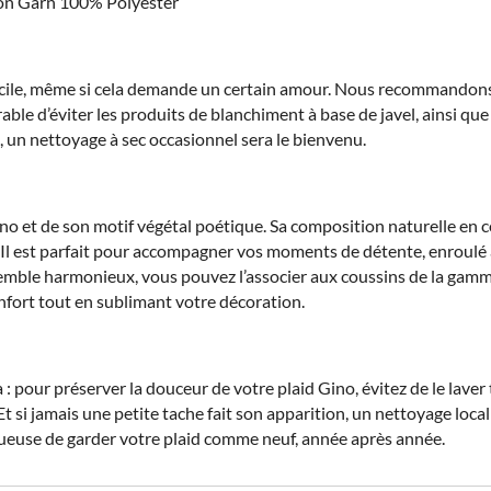
n Garn 100% Polyester
facile, même si cela demande un certain amour. Nous recommandons
able d’éviter les produits de blanchiment à base de javel, ainsi que
, un nettoyage à sec occasionnel sera le bienvenu.
et de son motif végétal poétique. Sa composition naturelle en co
 Il est parfait pour accompagner vos moments de détente, enroulé a
mble harmonieux, vous pouvez l’associer aux coussins de la gamme
nfort tout en sublimant votre décoration.
 pour préserver la douceur de votre plaid Gino, évitez de le laver 
 Et si jamais une petite tache fait son apparition, un nettoyage loca
ectueuse de garder votre plaid comme neuf, année après année.