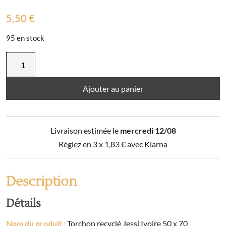
5,50
€
95 en stock
quantité
de
Torchon
recyclé
Ajouter au panier
Jessi
Ivoire
50
Livraison estimée le
mercredi 12/08
x
70
Réglez en 3 x
1,83
€
avec Klarna
Description
Détails
Nom du produit :
Torchon recyclé Jessi Ivoire 50 x 70