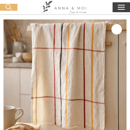
Livraison offerte dès 60€ d'achat
🛒 0 produit(s) :
0,00
€
Lancer la recherche