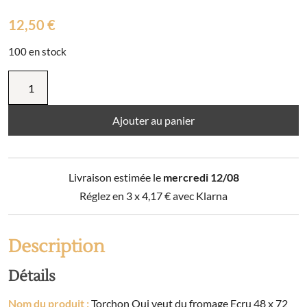
12,50
€
100 en stock
quantité
de
Torchon
Qui
Ajouter au panier
veut
du
fromage
Livraison estimée le
mercredi 12/08
Ecru
48
Réglez en 3 x
4,17
€
avec Klarna
x
72
Description
Détails
Nom du produit :
Torchon Qui veut du fromage Ecru 48 x 72