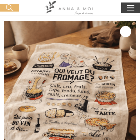
Livraison offerte dès 60€ d'achat
🛒 0 produit(s) :
0,00
€
Lancer la recherche