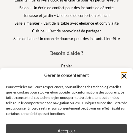
Enfants – Un univers doux et enchanté pour les petits rêveurs
Salon – Un écrin de confort pour des instants de détente
Terrasse et jardin – Une bulle de confort en plein air
Salle à manger – L’art de la table avec élégance et convivialité
Cuisine – L’art de recevoir et de partager
Salle de bain – Un cocon de douceur pour des instants bien-être
Besoin d'aide ?
Panier
FAQ
Gérer le consentement
Mon compte
Pour offrir les meilleures expériences, nous utilisons des technologies telles
que les cookies pour stocker et/ou accéder aux informations des appareils. Le
fait de consentir à ces technologies nous permettra de traiter des données
Suivez nous
telles que le comportement de navigation ou les ID uniques sur ce site. Le fait de
ne pas consentir ou de retirer son consentement peut avoir un effet négatif sur
certaines caractéristiques et fonctions.
Accepter