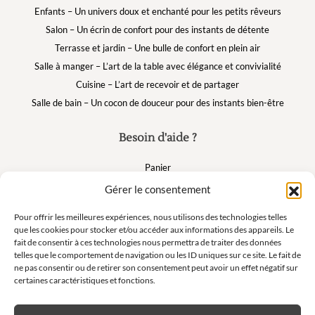
Enfants – Un univers doux et enchanté pour les petits rêveurs
Salon – Un écrin de confort pour des instants de détente
Terrasse et jardin – Une bulle de confort en plein air
Salle à manger – L’art de la table avec élégance et convivialité
Cuisine – L’art de recevoir et de partager
Salle de bain – Un cocon de douceur pour des instants bien-être
Besoin d'aide ?
Panier
FAQ
Gérer le consentement
Mon compte
Pour offrir les meilleures expériences, nous utilisons des technologies telles
que les cookies pour stocker et/ou accéder aux informations des appareils. Le
fait de consentir à ces technologies nous permettra de traiter des données
Suivez nous
telles que le comportement de navigation ou les ID uniques sur ce site. Le fait de
ne pas consentir ou de retirer son consentement peut avoir un effet négatif sur
certaines caractéristiques et fonctions.