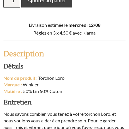
Ajouter au panier
de
Torchon
Loro
Livraison estimée le
mercredi 12/08
Réglez en 3 x
4,50
€
avec Klarna
Description
Détails
Nom du produit :
Torchon Loro
Marque :
Winkler
Matière :
50% Lin 50% Coton
Entretien
Nous savons combien vous tenez à votre torchon Loro, et
nous voulons vous aider à en prendre soin. Pour le garder
aussi frais et vibrant que le jour où vous l’avez reçu, nous vous