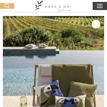
Livraison offerte dès 60€ d'achat
🛒 0 produit(s) :
0,00
€
Lancer la recherche