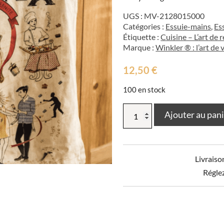
UGS :
MV-2128015000
Catégories :
Essuie-mains
,
Es
Étiquette :
Cuisine – L’art de 
Marque :
Winkler ® : l’art de 
12,50
€
100 en stock
quantité
Ajouter au pan
de
Torchon
Imprime
Art
Livraiso
de
Vivre
Régle
Ecru
48
X
72