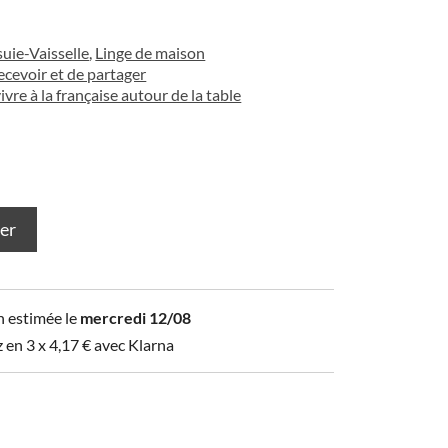
suie-Vaisselle
,
Linge de maison
recevoir et de partager
vivre à la française autour de la table
ier
n estimée le
mercredi 12/08
z en 3 x
4,17
€
avec Klarna