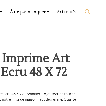
Mon compte
🛒 0 produit(s) :
0,00
€
À ne pas manquer
Actualités
Lancer la recherche
 Imprime Art
 Ecru 48 X 72
re Ecru 48 X 72 – Winkler – Ajoutez une touche
ec notre linge de maison haut de gamme. Qualité