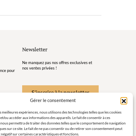
Newsletter
Ne manquez pas nos offres exclusives et
nos ventes privées !
gance pour
S'inscrire à la newsletter
Gérer le consentement
re et de
es meilleures expériences, nous utilisons des technologies telles que les cookies
et/ou accéder aux informations des appareils. Le fait de consentir à ces
té pour
 nous permettra de traiter des données telles que le comportement de navigation
ques sur ce site. Le fait de ne pas consentir ou de retirer son consentement peut
t négatif sur certaines caractéristiques et fonctions.
instants