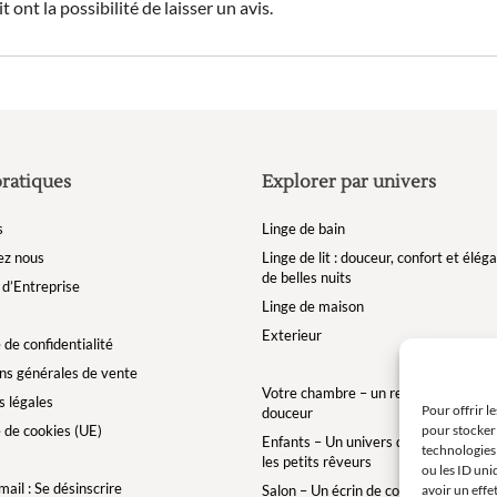
 ont la possibilité de laisser un avis.
pratiques
Explorer par univers
s
Linge de bain
ez nous
Linge de lit : douceur, confort et élé
de belles nuits
d’Entreprise
Linge de maison
Exterieur
 de confidentialité
ns générales de vente
Votre chambre – un refuge de bien-êt
 légales
Pour offrir l
douceur
pour stocker 
e de cookies (UE)
Enfants – Un univers doux et enchan
technologies
les petits rêveurs
ou les ID uni
ail : Se désinscrire
avoir un effe
Salon – Un écrin de confort pour des 