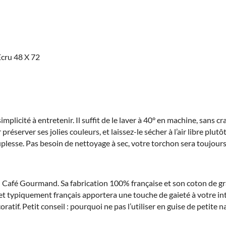
cru 48 X 72
licité à entretenir. Il suffit de le laver à 40° en machine, sans c
r préserver ses jolies couleurs, et laissez-le sécher à l’air libre plu
esse. Pas besoin de nettoyage à sec, votre torchon sera toujours p
é Gourmand. Sa fabrication 100% française et son coton de grande
x et typiquement français apportera une touche de gaieté à votre in
ratif. Petit conseil : pourquoi ne pas l’utiliser en guise de petite 