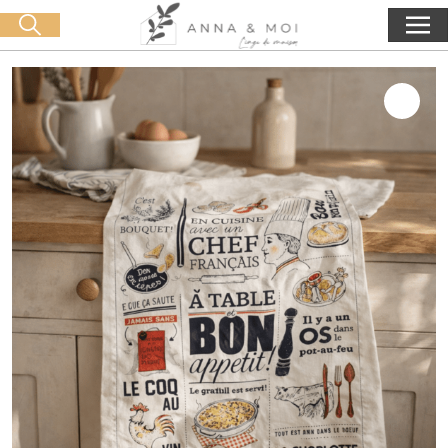
Livraison offerte dès 60€ d'achat
🛒 0 produit(s) :
0,00
€
Lancer la recherche