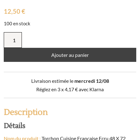
12,50
€
100 en stock
quantité
de
Torchon
Cuisine
Ajouter au panier
Française
Ecru
48
Livraison estimée le
mercredi 12/08
X
72
Réglez en 3 x
4,17
€
avec Klarna
Description
Détails
Nom du produit :
Torchon Cuisine Française Ecru 48 X 72