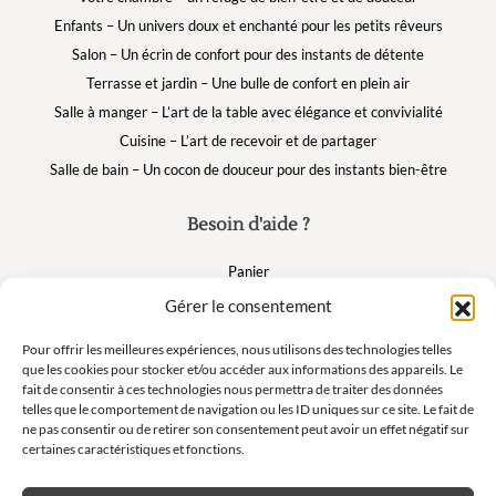
Enfants – Un univers doux et enchanté pour les petits rêveurs
Salon – Un écrin de confort pour des instants de détente
Terrasse et jardin – Une bulle de confort en plein air
Salle à manger – L’art de la table avec élégance et convivialité
Cuisine – L’art de recevoir et de partager
Salle de bain – Un cocon de douceur pour des instants bien-être
Besoin d'aide ?
Panier
FAQ
Gérer le consentement
Mon compte
Pour offrir les meilleures expériences, nous utilisons des technologies telles
que les cookies pour stocker et/ou accéder aux informations des appareils. Le
fait de consentir à ces technologies nous permettra de traiter des données
Suivez nous
telles que le comportement de navigation ou les ID uniques sur ce site. Le fait de
ne pas consentir ou de retirer son consentement peut avoir un effet négatif sur
certaines caractéristiques et fonctions.