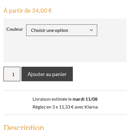
À partir de
34,00
€
Couleur
quantité
Ajouter au panier
de
Lot
de
2
Livraison estimée le
mardi 11/08
torchons
Archie
Réglez en 3 x
11,33
€
avec Klarna
70
x
50
Description