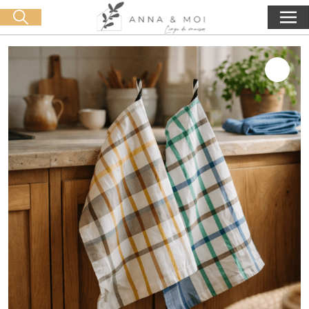
Livraison offerte dès 60€ d'achat
🛒 0 produit(s) :
0,00
€
Lancer la recherche