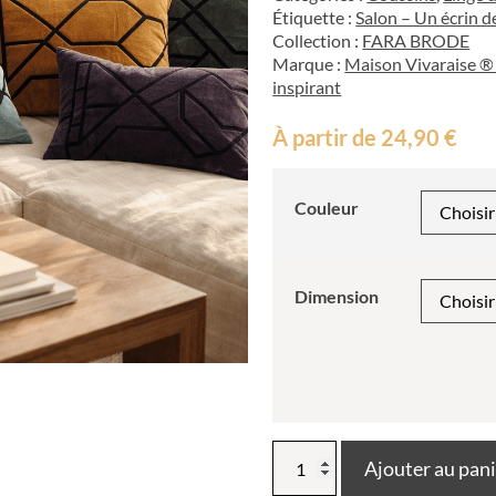
Étiquette :
Salon – Un écrin d
Collection :
FARA BRODE
Marque :
Maison Vivaraise ® 
inspirant
À partir de
24,90
€
Couleur
Dimension
quantité
Ajouter au pan
de