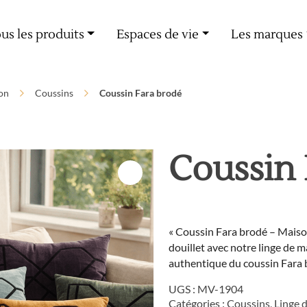
Livraison offerte dès 60€ d'achat
us les produits
Espaces de vie
Les marques
on
Coussins
Coussin Fara brodé
Coussin 
« Coussin Fara brodé – Maiso
douillet avec notre linge de 
authentique du coussin Fara 
UGS :
MV-1904
Catégories :
Coussins
,
Linge 