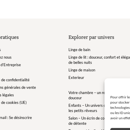
pratiques
Explorer par univers
s
Linge de bain
ez nous
Linge de lit : douceur, confort et élé
de belles nuits
d’Entreprise
Linge de maison
Exterieur
 de confidentialité
ns générales de vente
Votre chambre – un refuge de bien-êt
 légales
Pour offrir l
douceur
e de cookies (UE)
pour stocker 
Enfants – Un univers doux et enchan
technologies
les petits rêveurs
ou les ID uni
ail : Se désinscrire
Salon – Un écrin de confort pour des 
avoir un effe
de détente