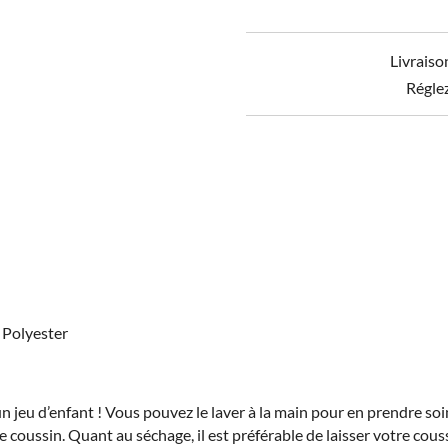
Coussin
Fara
brodé
Livraiso
Régle
Polyester
jeu d’enfant ! Vous pouvez le laver à la main pour en prendre soin 
otre coussin. Quant au séchage, il est préférable de laisser votre co