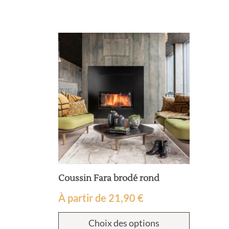
Coussin Fara brodé rond
À partir de
21,90
€
Choix des options