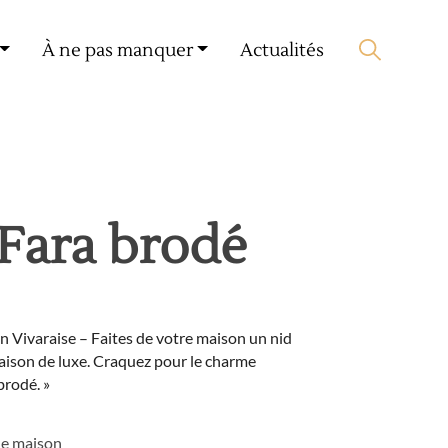
Mon compte
🛒 0 produit(s) :
0,00
€
À ne pas manquer
Actualités
Lancer la recherche
Fara brodé
n Vivaraise – Faites de votre maison un nid
maison de luxe. Craquez pour le charme
brodé. »
de maison