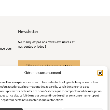
Newsletter
Ne manquez pas nos offres exclusives et
nos ventes privées !
gance pour
S'inscrire à la newsletter
Gérer le consentement
re et de
es meilleures expériences, nous utilisons des technologies telles que les cookies
et/ou accéder aux informations des appareils. Le fait de consentir à ces
té pour
 nous permettra de traiter des données telles que le comportement de navigation
ques sur ce site. Le fait de ne pas consentir ou de retirer son consentement peut
instants
t négatif sur certaines caractéristiques et fonctions.