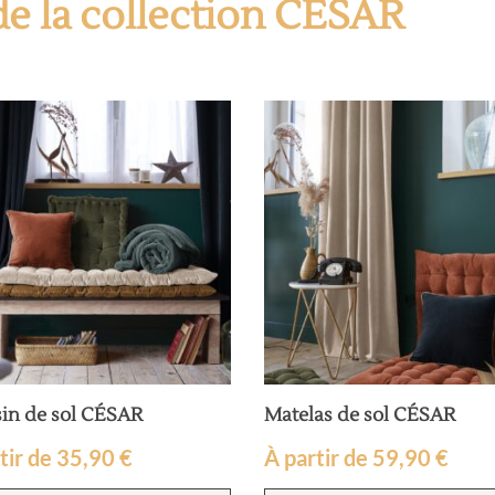
de la collection CÉSAR
in de sol CÉSAR
Matelas de sol CÉSAR
tir de
35,90
€
À partir de
59,90
€