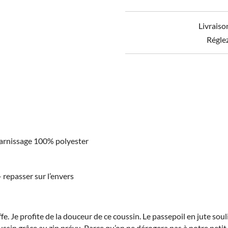
déhoussable
velours
Livraiso
de
coton
Régle
CÉSAR
arnissage 100% polyester
 repasser sur l’envers
ffe. Je profite de la douceur de ce coussin. Le passepoil en jute sou
ussin grâce au zip prévu. Parce qu’on ne dérogera pas à notre petit