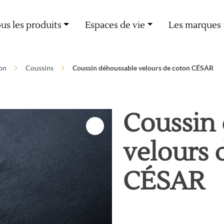
Livraison offerte dès 60€ d'achat
us les produits
Espaces de vie
Les marques
on
Coussins
Coussin déhoussable velours de coton CÉSAR
Coussin
velours 
CÉSAR