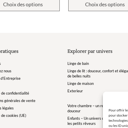
Choix des options
Choix des options
pratiques
Explorer par univers
s
Linge de bain
ez nous
Linge de lit : douceur, confort et élé
de belles nuits
d’Entreprise
Linge de maison
Exterieur
 de confidentialité
ns générales de vente
Votre chambre – un refuge de bien-êt
 légales
Pour offrir l
douceur
e de cookies (UE)
pour stocker 
Enfants – Un univers doux et enchan
technologies
les petits rêveurs
ou les ID uni