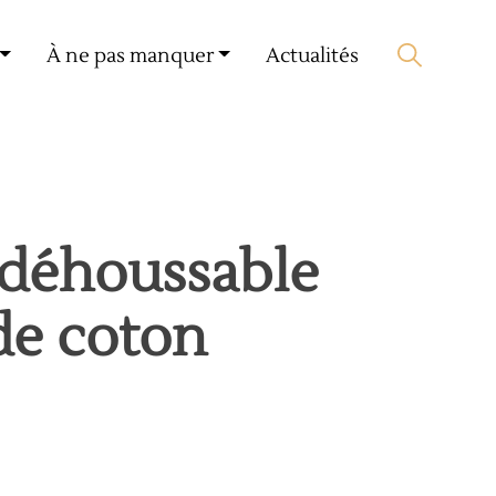
Mon compte
🛒 0 produit(s) :
0,00
€
À ne pas manquer
Actualités
Lancer la recherche
 déhoussable
de coton