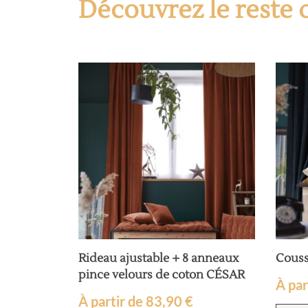
Découvrez le reste 
Rideau ajustable + 8 anneaux
Couss
pince velours de coton CÉSAR
À par
À partir de
83,90
€