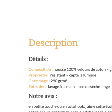
Description
Détails :
Composition :
housse 100% velours de coton – g
Propriétés :
résistant – capte la lumière
Grammage :
290 gr/m²
Entretien :
lavage à la main – pas de sèche-linge –
Notre avis :
en petite touche ou en total look, j’aime cette éto
coton, je suis content de pouvoir déhousser le co