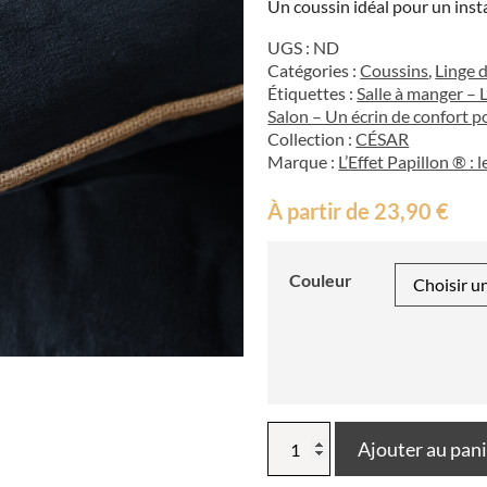
Un coussin idéal pour un inst
UGS :
ND
Catégories :
Coussins
,
Linge 
Étiquettes :
Salle à manger – L
Salon – Un écrin de confort p
Collection :
CÉSAR
Marque :
L’Effet Papillon ® :
À partir de
23,90
€
Couleur
quantité
Ajouter au pan
de
Coussin