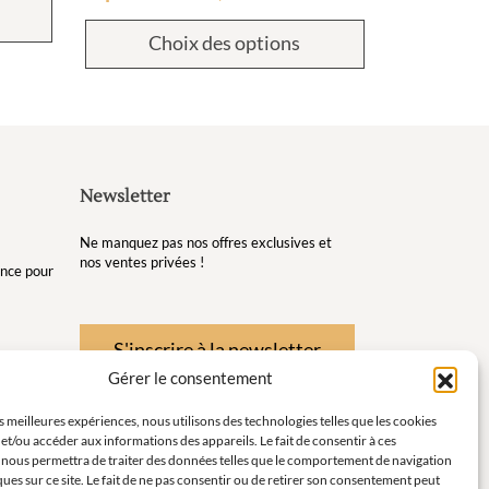
Choix des options
Newsletter
Ne manquez pas nos offres exclusives et
nos ventes privées !
gance pour
S'inscrire à la newsletter
Gérer le consentement
re et de
es meilleures expériences, nous utilisons des technologies telles que les cookies
et/ou accéder aux informations des appareils. Le fait de consentir à ces
té pour
 nous permettra de traiter des données telles que le comportement de navigation
ques sur ce site. Le fait de ne pas consentir ou de retirer son consentement peut