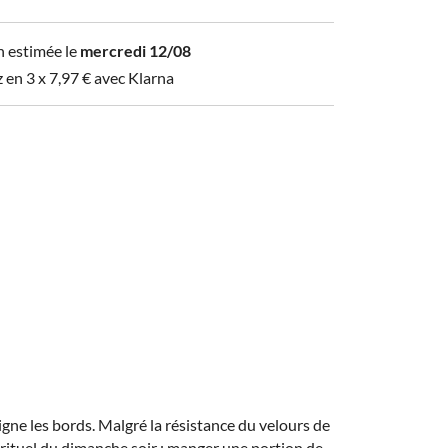
n estimée le
mercredi 12/08
z en 3 x
7,97
€
avec Klarna
ligne les bords. Malgré la résistance du velours de
 rituel du dimanche soir : manger une portion de